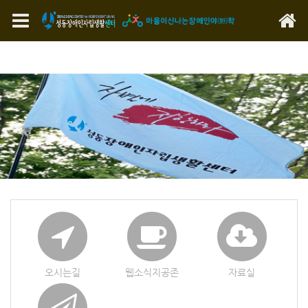
메뉴 건너뛰기
오시는길
웹소식지공존
자료실