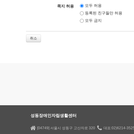
모두 허용
쪽지 허용
등록된 친구들만 허용
모두 금지
취소
성동장애인자립생활센터
[04749] 서울시 성동구 고산자로 320
대표:02)6214-35