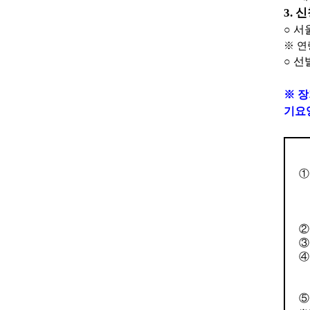
3.
신
○
서
※
연
○
선
※
장
기요