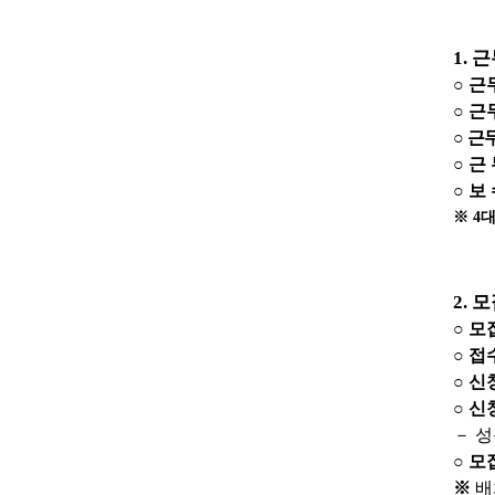
1.
근
○
근
○
근
○
근
○
근 
○
보
※
4
대
2.
모
○
모
○
접
○
신
○
신
－
성
○
모
※
배