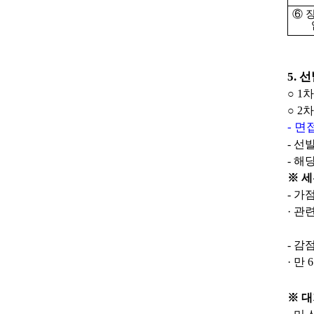
⑥
5.
선
○
1
차
○
2
차
-
면접
-
선발
-
해당
※
세
-
가점
·
관련
-
감점
·
만
6
※
대