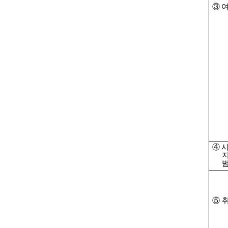
③
④
시
⑤