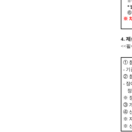
※
*
※
4.
제
<<
필
①
-
기
②
-
장
정
※
③
④
※
※