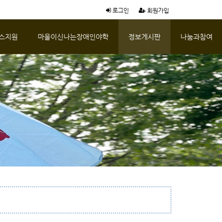
로그인
회원가입
스지원
마을이신나는장애인야학
정보게시판
나눔과참여