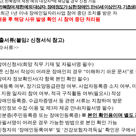
단
,
반복참여 제한 예외 대상자
*
에 해당될 경우 신청 가능
반복참여 제한 예외 대상자
:
장애정도가 심한 장애인
,
만
65
세 이상인 자
,
기초생
⑥
최근
1
년 이내 장애인일자리사업 참여 중단 조치를 받은 자
채용 후 해당 사유 발생 확인 시 참여 중단 처리됨
출서류
(
붙임
2
신청서식 참고
)
수서류
>>
참여신청서
(
희망 직무 기재 및 자필서명 필수
)
존 신청서 작성이 어려운 장애인의 경우
“
이해하기 쉬운 문서
”
로
참여자 정보확인서
(
각 항목 본인 확인 필수
)
애등록 여부
,
장기요양등급판정 여부
,
사업자등록증 소지 여부
,
 지원 일자리 참여 여부
,
적극 구직활동 여부
(
필요시
)
작성
장애인등록증
,
수급자증명서 등 관련 서류는 지참하여 방문
개인정보 수집
·
이용 및 제
3
자 제공 안내
(
자필서명 필수
)
신분증
(
주민등록증 또는 장애인등록증
)
※
본인 확인용이며 별도 
자필서명이 어려운 경우 가능한 방법으로 본인 확인 가능
신청자의
‘
장애인등록여부
’
및
‘
건강보험자격득실
’
확인은 구에서