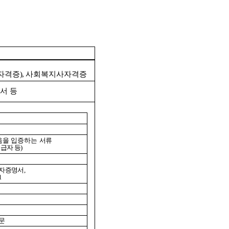
자격증
),
사회복지사자격증
서 등
음을 입증하는
서류
급자 등
)
자증명서
,
1
문