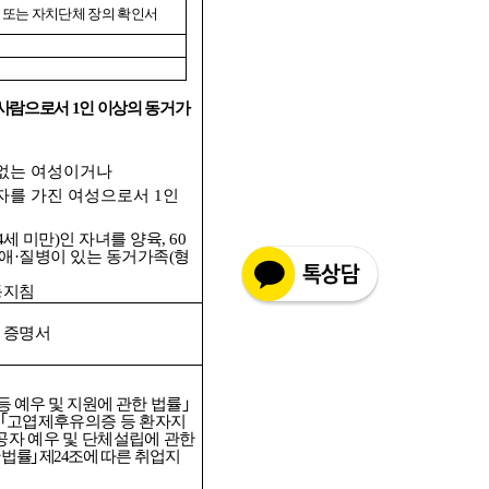
)
또는 자치단체 장의 확인서
 사람으로서
1
인 이상의 동거가
 없는 여성이거나
우자를 가진 여성으로서
1
인
4
세 미만
)
인 자녀를 양육
, 60
애
·
질병이 있는 동거가족
(
형
동지침
 증명서
등 예우 및 지원에
관한 법률
｣
｢
고엽제후유의증 등 환자지
공자 예우 및 단체설립에
관한
 법률
｣
제
24
조에
따른 취업지