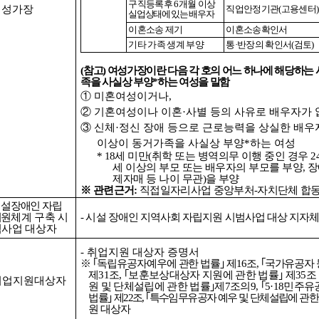
구직등록후
6
개월 이상
여성가장
직업안정기관
(
고용센터
실업상태에 있는 배우자
이혼소송 제기
이혼소송확인서
기타 가족 생계 부양
통
·
반장의 확인서
(
검토
)
(
참고
)
여성가장이란 다음 각 호의 어느 하나에 해당하는
족을 사실상 부양
*
하는 여성을 말함
①
미혼여성이거나
,
②
기혼여성이나 이혼
·
사별 등의 사유로 배우자가
③
신체
·
정신 장애 등으로 근로능력을 상실한 배
이상이 동거가족을 사실상 부양
*
하는 여성
*
18
세 미만
(
취학 또는 병역의무 이행 중인 경우
2
세 이상의 부모 또는 배우자의 부모를 부양
,
장
제자매 등 나이 무관
)
을 부양
※
관련근거
:
직접일자리사업 중앙부처
-
자치단체 합
설장애인 자립
지원
체계 구축 시
-
시설 장애인 지역사회 자립지원 시범사업 대상 지자체
범사업
대상자
-
취업지원 대상자 증명서
※ ｢
독립유공자예우에 관한 법률
｣
제
16
조
,
｢
국가유공자 
제
31
조
,
｢
보훈보상대상자 지원에 관한 법률
｣
제
35
조
취업지원대상자
원 및 단체설립에 관한 법률
｣
제
7
조의
9,
｢
5·18
민주유
법률
｣
제
22
조
,
｢
특수임무유공자 예우 및 단체설립에 관한
원 대상자