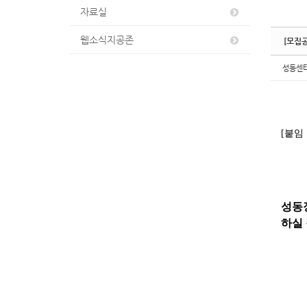
자료실
웹소식지공존
[모집
성동센
[
붙임
성동
하실