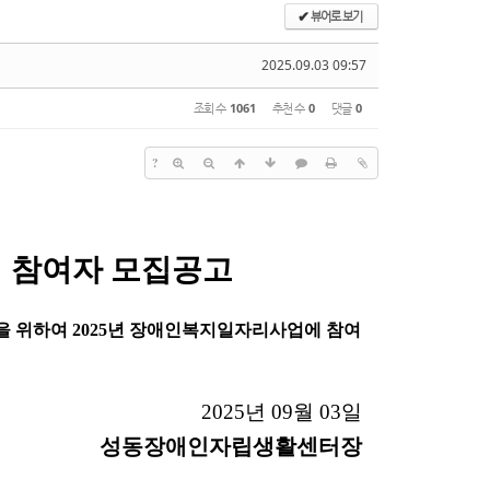
뷰어로 보기
✔
2025.09.03 09:57
조회 수
1061
추천 수
0
댓글
0
?
 참여자 모집공고
을 위하여
2025
년 장애인복지일자리사업에 참여
2025
년
09
월
03
일
성동장애인자립생활센터장