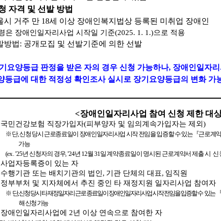
청 자격 및 선발 방법
울시 거주 만
18
세 이상 장애인복지법상 등록된 미취업 장애인
령은 장애인일자리사업 시작일 기준
(2025. 1. 1.)
으로 적용
발방법
:
공개모집 및 선발기준에 의한 선발
기요양등급 판정을 받은 자의 경우 신청 가능하나
,
장애인일자리사
양등급에 대한 적정성 확인조사 실시로 장기요양등급의 변화 가
<
장애인일자리사업 참여 신청 제한 대
①
국민건강보험 직장가입자
(
피부양자 및 임의계속가입자는 제외
)
※
단
,
신청 당시 근로종료일이 장애인일자리사업 시작 전임을 입증할 수 있는
『
근로계
가능
(ex.
’25
년 신청자의 경우
, ’24
년
12
월
31
일 계약종료일이 명시된 근로계약서 제출 시
신
②
사업자등록증이 있는 자
③
수행기관 또는 배치기관의 법인
,
기관 단체의 대표
,
임직원
④
정부부처 및 지자체에서 추진 중인 타 재정지원 일자리사업 참여자
※
단
,
신청 당시 타 재정일자리 근로 종료일이 장애인일자리사업 시작 전임을 입증할 수
있는
해 신청 가능
⑤
장애인일자리사업에
2
년 이상 연속으로 참여한 자