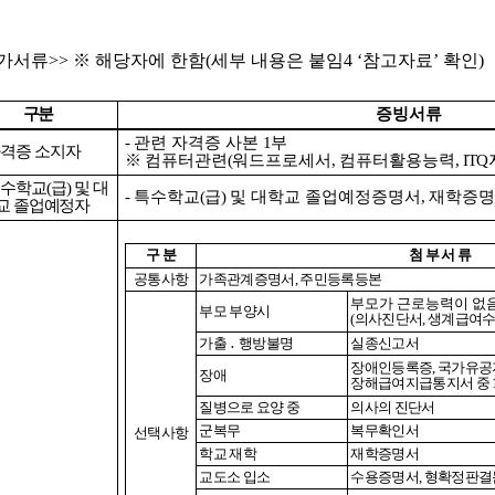
가서류
>>
※
해당자에 한함
(
세부 내용은 붙임
4 ‘
참고자료
’
확인
)
구분
증빙서류
-
관련 자격증 사본
1
부
격증 소지자
※
컴퓨터관련
(
워드프로세서
,
컴퓨터활용능력
, ITQ
특수학교
(
급
)
및 대
-
특수학교
(
급
)
및 대학교 졸업예정증명서
,
재학증명
교 졸업예정자
구 분
첨 부 서 류
공통사항
가족관계증명서
,
주민등록등본
부모가 근로능력이 없
부모 부양시
(
의사진단서
,
생계급여수
가출
․
행방불명
실종신고서
장애인등록증
,
국가유공
장애
장해급여지급통지서 중
질병으로 요양 중
의사의 진단서
군복무
복무확인서
선택사항
학교 재학
재학증명서
교도소 입소
수용증명서
,
형확정판결