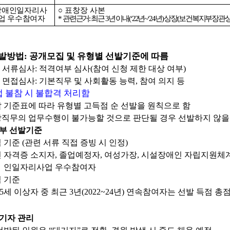
장애인일자리사
○
표창장 사본
업 우수참여자
*
관련근거
:
최근
3
년 이내
(‘22
년
~‘24
년
)
상장
(
보건복지부장관
발방법
:
공개모집 및 유형별 선발기준에 따름
 서류심사
:
적격여부 심사
(
참여 신청 제한 대상 여부
)
 면접심사
:
기본직무 및 사회활동 능력
,
참여 의지 등
 불참 시 불합격 처리함
 기준표에 따라 유형별 고득점 순 선발을 원칙으로 함
직무의 업무수행이 불가능할 것으로 판단될 경우 선발하지 않을
부 선발기준
 기준
(
관련 서류 직접 증빙 시 인정
)
 자격증 소지자
,
졸업예정자
,
여성가장
,
시설장애인 자립지원체계
인일자리사업 우수참여자
 기준
5
세 이상자 중 최근
3
년
(2022~24
년
)
연속참여자는 선발 득점 총
기자 관리