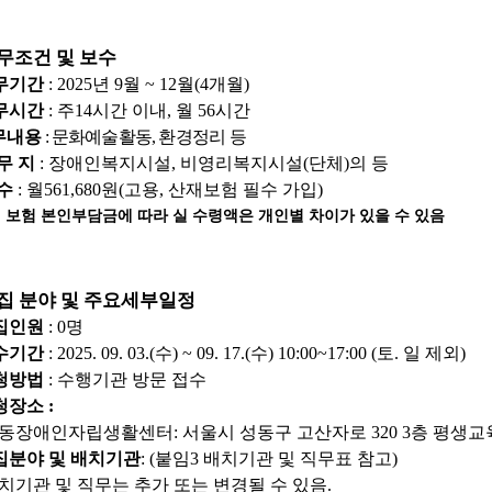
무조건 및 보수
무기간
: 2025
년
9
월
~ 12
월
(4
개월
)
무시간
:
주
14
시간 이내
,
월
56
시간
무내용
:
문화예술활동
,
환경정리
등
무 지
:
장애인복지시설
,
비영리복지시설
(
단체
)
의 등
 수
:
월
561,680
원
(
고용
,
산재보험 필수 가입
)
 보험 본인부담금에 따라 실 수령액은 개인별 차이가 있을 수 있음
집 분야 및 주요세부일정
집인원
: 0
명
수기간
: 2025. 09. 03.(
수
) ~ 09. 17.(
수
) 10:00~17:00 (
토
.
일 제외
)
청방법
:
수행기관 방문 접수
청장소
:
동장애인자립생활센터
:
서울시 성동구 고산자로
320 3
층 평생교
집분야 및 배치기관
: (
붙임
3
배치기관 및 직무표 참고
)
치기관 및 직무는 추가 또는 변경될 수 있음
.