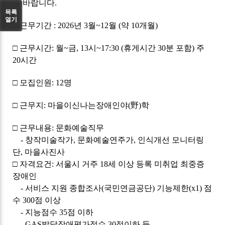
원 바랍니다.
목록
열기
□ 근무기간 : 2026년 3월~12월 (약 10개월)
□ 근무시간: 월~금, 13시~17:30 (휴게시간 30분 포함) 주
20시간
□ 모집인원: 12명
□ 근무지: 마을이신나는장애인야(野)학
□ 근무내용: 문화예술직무
- 창작미술작가, 문화예술연주가, 인식개선 모니터링
단, 마을사진사
□ 자격요건: 서울시 거주 18세 이상 등록 미취업 최중증
장애인
- 서비스 지원 종합조사(국민연금공단) 기능제한(x1) 점
수 300점 이상
- 지능점수 35점 이하
- GAS발달장애평가점수 30점이하 등