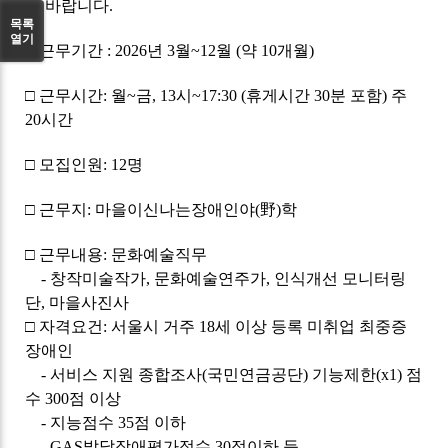
원 바랍니다.
목록
열기
□ 근무기간 : 2026년 3월~12월 (약 10개월)
□ 근무시간: 월~금, 13시~17:30 (휴게시간 30분 포함) 주
20시간
□ 모집인원: 12명
□ 근무지: 마을이신나는장애인야(野)학
□ 근무내용: 문화예술직무
- 창작미술작가, 문화예술연주가, 인식개선 모니터링
단, 마을사진사
□ 자격요건: 서울시 거주 18세 이상 등록 미취업 최중증
장애인
- 서비스 지원 종합조사(국민연금공단) 기능제한(x1) 점
수 300점 이상
- 지능점수 35점 이하
- GAS발달장애평가점수 30점이하 등