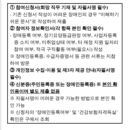
①
참여신청서
(
희망 직무 기재 및 자필서명 필수
)
-
기존 신청서 작성이 어려운 장애인의 경우
“
이해하기
쉬운 문서
”
로 작성하여 제출
②
참여자 정보확인서
(
각 항목 본인 확인 필수
)
-
장애등록 여부
,
장기요양등급판정 여부
,
사업자등록
증 소지 여부
,
미취업상태 여부
,
타 재정 지원 일자리
참여 여부
,
적극 구직활동 여부
(
필요시
)
작성
※
장애인등록증
,
수급자증명서 등 관련 서류는 지참
하여 방문
③
개인정보 수집
·
이용 및 제
3
자 제공 안내
(
자필서명
필수
)
④
신분증
(
주민등록증 또는 장애인등록증
)
※
본인 확
인용이며 별도 제출 없음
※
자필서명이 어려운 경우 가능한 방법으로 본인 확
인 가능
※
신청자의
‘
장애인등록여부
’
및
‘
건강보험자격득실
’
확인은 구에서 조회