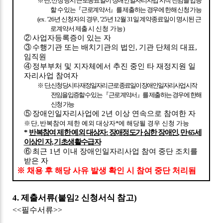
※
단
,
신청 당시 근로종료일이 장애인일자리사업 시작 전임을 입증
할 수 있는
『
근로계약서
』
를 제출하는 경우에 한해 신청 가능
(ex.
’26
년 신청자의 경우
, ’25
년
12
월
31
일 계약종료일이 명시된 근
로계약서 제출 시
신청 가능
)
②
사업자등록증이 있는 자
③
수행기관 또는 배치기관의 법인
,
기관 단체의 대표
,
임직원
④
정부부처 및 지자체에서 추진 중인 타 재정지원 일
자리사업 참여자
※
단
,
신청 당시 타 재정일자리 근로 종료일이 장애인일자리사업 시작
전임을 입증할 수
있는
『
근로계약서
』
를 제출하는 경우에 한해
신청 가능
⑤
장애인일자리사업에
2
년 이상 연속으로 참여한 자
※
단
,
반복참여 제한 예외 대상자
*
에 해당될 경우 신청 가능
*
반복참여 제한 예외 대상자
:
장애정도가 심한 장애인
,
만
65
세
이상인 자
,
기초생활수급자
⑥
최근
1
년 이내 장애인일자리사업 참여 중단 조치를
받은 자
※
채용 후 해당 사유 발생 확인 시 참여 중단 처리됨
4.
제출서류
(
붙임
2
신청서식 참고
)
<<
필수서류
>>