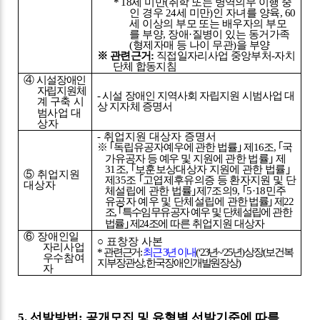
*
18
세 미만
(
취학 또는 병역의무 이행 중
인 경우
24
세 미만
)
인 자녀를 양육
, 60
세 이상의 부모 또는 배우자의 부모
를 부양
,
장애
·
질병이 있는 동거가족
(
형제자매 등 나이 무관
)
을 부양
※
관련근거
:
직접일자리사업 중앙부처
-
자치
단체 합동지침
④
시설장애인
자립지원
체
-
시설 장애인 지역사회 자립지원 시범사업 대
계 구축 시
상 지자체 증명서
범사업
대
상자
-
취업지원 대상자 증명서
※ ｢
독립유공자예우에 관한 법률
｣
제
16
조
,
｢
국
가유공자 등 예우 및 지원에
관한 법률
｣
제
31
조
,
｢
보훈보상대상자 지원에 관한 법률
｣
⑤
취업지원
제
35
조
｢
고엽제후유의증 등 환자지원 및 단
대상자
체설립에 관한 법률
｣
제
7
조의
9,
｢
5·18
민주
유공자 예우 및 단체설립에
관한 법률
｣
제
22
조
,
｢
특수임무유공자 예우 및 단체설립에 관한
법률
｣
제
24
조에
따른 취업지원 대상자
⑥
장애인일
○
표창장 사본
자리사업
*
관련근거
:
최근
3
년 이내
(‘23
년
~‘25
년
)
상장
(
보건복
우수참여
지부장관상
,
한국장애인개발원장상
)
자
5.
선발방법
:
공개모집 및 유형별 선발기준에 따름