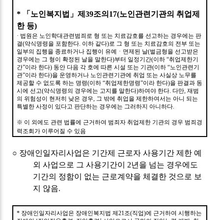
*
「
노인복지법
」
제
39
조의
17(
노인관련기관의 취업제
한 등
)
·
법원은 노인학대관련범죄로 형 또는 치료감호를 선고하는 경우에는 판
결
(
약식명령을 포함한다
.
이하 같다
)
로 그 형 또는 치료감호의 전부 또는
일부의 집행을 종료하거나 집행이 유예ㆍ면제된 날
(
벌금형을 선고받은
경우에는 그 형이 확정된 날을 말한다
)
부터 일정기간
(
이하
“
취업제한기
간
”
이라 한다
)
동안 다음 각 호에 따른 시설 또는 기관
(
이하
“
노인관련기
관
”
이라 한다
)
을 운영하거나 노인관련기관에 취업 또는 사실상 노무를
제공할 수 없도록 하는 명령
(
이하
“
취업제한명령
”
이라 한다
)
을 판결과 동
시에 선고
(
약식명령의 경우에는 고지를 말한다
)
하여야 한다
.
다만
,
재범
의 위험성이 현저히 낮은 경우
,
그 밖에 취업을 제한하여서는 아니 되는
특별한 사정이 있다고 판단하는 경우에는 그러하지 아니하다
.
※
이 외에도 관련 법률에 근거하여 범죄자 취업제한 기관의 경우 범죄경
력조회가 이루어질 수 있음
○
장애인일자리사업은 기간제 근로자 사용기간 제한 예
외 사업으로 그 사용기간이
2
년을 넘는 경우에도
기간의 정함이 없는 근로계약을 체결한 것으로 보
지 않음
.
*
장애인일자리사업은 장애인복지법 제
21
조
(
직업
)
에 근거하여 시행하는