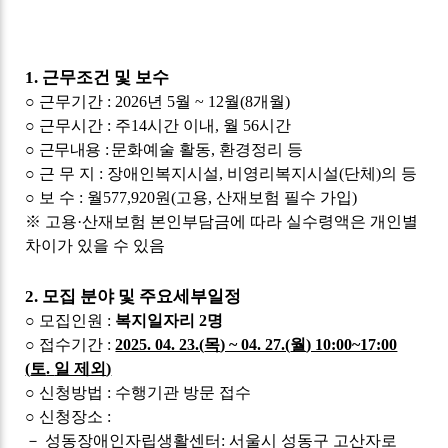
1.
근무조건 및 보수
○
근무기간
: 2026
년
5
월
~ 12
월
(8
개월
)
○
근무시간
:
주
14
시간 이내
,
월
56
시간
○
근무내용
:
문화예술 활동
,
환경정리 등
○
근 무 지
:
장애인복지시설
,
비영리복지시설
(
단체
)
의 등
○
보 수
:
월
577,920
원
(
고용
,
산재보험 필수 가입
)
※
고용
·
산재보험 본인부담금에 따라 실수령액은 개인별
차이가 있을 수 있음
2.
모집 분야 및 주요세부일정
○
모집인원
:
복지일자리 2
명
○
접수기간
:
2025. 04. 23.(
목
) ~ 04. 27.(
월
) 10:00~17:00
(
토
.
일 제외
)
○
신청방법
:
수행기관 방문 접수
○
신청장소
:
－
성동장애인자립생활센터
:
서울시 성동구 고산자로