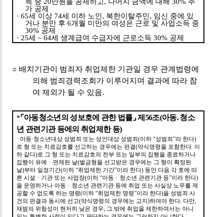
득 중
20
만원을 공제하고
,
나머지 금액에 대해
30%
추
가 공제
· 65
세 이상
74
세 이하 노인
,
북한이탈주민
,
임신 중에 있
거나 분만 후
6
개월 미만의 여성은 근로 및 사업소득 중
30%
공제
· 25
세
~ 64
세 생계급여 수급자에 근로소득
30%
공제
○
배치기관이 범죄자 취업제한 기관일 경우 관계법령에
의해 범죄경력조회가 이루어지며 결과에 따라 참
여 제외가 될 수 있음
.
⌜
아동청소년의 성보호에 관한 법률
⌟
제
56
조
(
아동
.
청소
*
년 관련기관 등에의 취업제한 등
)
·
아동
·
청소년대상 성범죄 또는 성인대상 성범죄
(
이하
“
성범죄
”
라 한다
)
로 형 또는 치료감호를 선고하는 경우에는 판결
(
약식명령을 포함한다
.
이
하 같다
)
로 그 형 또는 치료감호의 전부 또는 일부의 집행을 종료하거나
집행이 유예ㆍ면제된 날
(
벌금형을 선고받은 경우에는 그 형이 확정된
날
)
부터 일정기간
(
이하
“
취업제한 기간
”
이라 한다
)
동안 다음 각 호에 따
른 시설ㆍ기관 또는 사업장
(
이하
“
아동ㆍ청소년 관련기관 등
”
이라 한다
)
을 운영하거나 아동ㆍ청소년 관련기관 등에 취업 또는 사실상 노무를 제
공할 수 없도록 하는 명령
(
이하
“
취업제한 명령
”
이라 한다
)
을 성범죄 사
건의 판결과 동시에 선고
(
약식명령의 경우에는 고지
)
하여야 한다
.
다만
,
재범의 위험성이 현저히 낮은 경우
,
그 밖에 취업을 제한하여서는 아니
되는 특별한 사정이 있다고 판단하는 경우에는 그러하지 아니한다
.