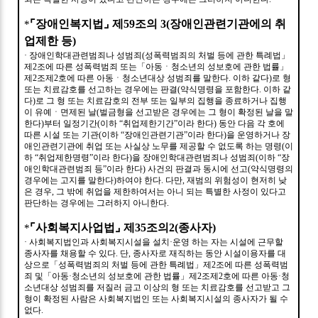
⌜
장애인복지법
⌟
제
59
조의
3(
장애인관련기관에의 취
*
업제한 등
)
·
장애인학대관련범죄나 성범죄
(
성폭력범죄의 처벌 등에 관한 특례법
」
제
2
조에 따른 성폭력범죄 또는
「
아동ㆍ청소년의 성보호에 관한 법률
」
제
2
조제
2
호에 따른 아동ㆍ청소년대상 성범죄를 말한다
.
이하 같다
)
로 형
또는 치료감호를 선고하는 경우에는 판결
(
약식명령을 포함한다
.
이하 같
다
)
로 그 형 또는 치료감호의 전부 또는 일부의 집행을 종료하거나 집행
이 유예ㆍ면제된 날
(
벌금형을 선고받은 경우에는 그 형이 확정된 날을 말
한다
)
부터 일정기간
(
이하
“
취업제한기간
”
이라 한다
)
동안 다음 각 호에
따른 시설 또는 기관
(
이하
“
장애인관련기관
”
이라 한다
)
을 운영하거나 장
애인관련기관에 취업 또는 사실상 노무를 제공할 수 없도록 하는 명령
(
이
하
“
취업제한명령
”
이라 한다
)
을 장애인학대관련범죄나 성범죄
(
이하
“
장
애인학대관련범죄 등
”
이라 한다
)
사건의 판결과 동시에 선고
(
약식명령의
경우에는 고지를 말한다
)
하여야 한다
.
다만
,
재범의 위험성이 현저히 낮
은 경우
,
그 밖에 취업을 제한하여서는 아니 되는 특별한 사정이 있다고
판단하는 경우에는 그러하지 아니한다
.
⌜
사회복지사업법
⌟
제
35
조의
2(
종사자
)
*
·
사회복지법인과 사회복지시설을 설치
·
운영 하는 자는 시설에 근무할
종사자를 채용할 수 있다
.
단
,
종사자로 재직하는 동안 시설이용자를 대
상으로
「
성폭력범죄의 처벌 등에 관한 특례법
」
제
2
조에 따른 성폭력범
죄 및
「
아동
·
청소년의 성보호에 관한 법률
」
제
2
조제
2
호에 따른 아동
·
청
소년대상 성범죄를 저질러 금고 이상의 형 또는 치료감호를 선고받고 그
형이 확정된 사람은 사회복지법인 또는 사회복지시설의 종사자가 될 수
없다
.