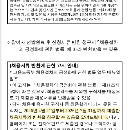
장애인
‘
직업적응훈련
,
직업훈련
’
사업으로서 국민의 직업능력 개발
,
취
업촉진 및 사회적으로 필요한 서비스제공 등을 위하여 일자리를 제공하
는 것으로
｢
기간제 및 단시간 근로자 보호 등에 관한 법률
｣
제
4
조제
1
항
단서의 제
5
호 및 같은 법 시행령 제
3
조제
2
항제
1
호에 따라 기간제 근로자
사용기간 제한의 예외 사유에 포함
(
노동부 차별개선과
-2468).
○
참여자 선발완료 후 신청서류 반환 청구시
⌜
채용절차
의 공정화에 관한 법률
⌟
에 따라 반환받을 수 있음
[
채용서류 반환에 관한 고지 안내
]
*
고용노동부 채용절차의 공정화에 관한 법률 업무 매뉴얼
참조
•
이 고지는
「
채용절차의 공정화에 관한 법률
」
제
11
조제
5
항에 따른 것으로
,
최종합격자를 제외한 구직자를 대상으
로 기 제출한 채용서류를 반환받을 수 있음
•
당사 채용에 응시한 구직자 중 최종합격이 되지 못한 구
직자는
2026
년
4
월
21
일부터
2026
년
7
월
31
일까지 제출한
채용서류의 반환을 청구할 수 있음을 알려드립니다
.
다만
,
홈페이지 또는 전자우편으로 제출된 경우나 구직자가 당
사의 요구 없이 자발적으로 제출한 경우에는 그러하지 아