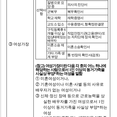
질병으로 요
의사의 진단서
양 중
선택사
군복무
복무확인서
항
학교 재학
재학증명서
교도소 입소
수용증명서
,
형확정판결문
구직등록후
6
개월 이상
실
직업안정기관
(
고용센터
)
또
업상태에 있는
는 자치단체 장의 확인서
배우자
③
여성가장
이혼소송 제
이혼소송확인서
기
기타 가족 생
통
·
반장의 확인서
(
검토
)
계 부양
(
참고
)
여성가장이란 다음 각 호의 어느 하나에
해당하는 사람으로서
1
인 이상의 동거가족을
사실상 부양
*
하는 여성을 말함
①
미혼여성이거나
,
②
기혼여성이나 이혼
·
사별 등의 사유로
배우자가 없는 여성이거나
③
신체
·
정신 장애 등으로 근로능력을 상
실한 배우자를 가진 여성으로서
1
인
이상이 동거가족을 사실상 부양
*
하는
여성