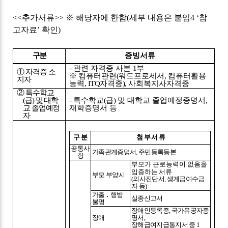
<<
추가서류
>>
※
해당자에 한함
(
세부 내용은 붙임
4 ‘
참
고자료
’
확인
)
구분
증빙서류
-
관련 자격증 사본
1
부
①
자격증 소
※
컴퓨터관련
(
워드프로세서
,
컴퓨터활용
지자
능력
, ITQ
자격증
),
사회복지사자격증
②
특수학교
(
급
)
및 대학
-
특수학교
(
급
)
및 대학교 졸업예정증명서
,
교 졸업예정
재학증명서 등
자
구 분
첨 부 서 류
공통사
가족관계증명서
,
주민등록등본
항
부모가 근로능력이 없음을
입증하는
서류
부모 부양시
(
의사진단서
,
생계급여수급
자 등
)
가출
․
행방
실종신고서
불명
장애인등록증
,
국가유공자증
장애
명서
,
장해급여지급통지서 중
1