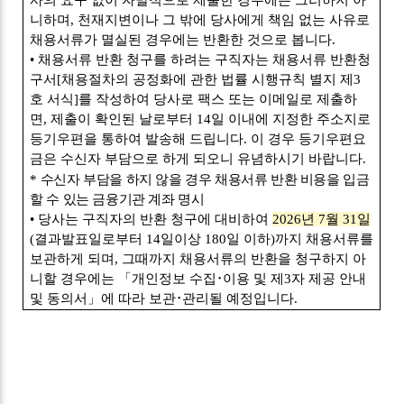
니하며
,
천재지변이나 그 밖에 당사에게 책임 없는 사유로
채용서류가 멸실된 경우에는 반환한 것으로 봅니다
.
•
채용서류 반환 청구를 하려는 구직자는 채용서류 반환청
구서
[
채용절차의 공정화에 관한 법률 시행규칙 별지 제
3
호 서식
]
를 작성하여 당사로 팩스 또는 이메일로 제출하
면
,
제출이 확인된 날로부터
14
일 이내에 지정한 주소지로
등기우편을 통하여 발송해 드립니다
.
이 경우 등기우편요
금은 수신자 부담으로 하게 되오니 유념하시기 바랍니다
.
*
수신자 부담을 하지 않을 경우 채용서류 반환 비용을 입금
할 수 있는 금융기관 계좌 명시
•
당사는 구직자의 반환 청구에 대비하여
2026
년
7
월
31
일
(
결과발표일로부터
14
일이상
180
일 이하
)
까지 채용서류를
보관하게 되며
,
그때까지 채용서류의 반환을 청구하지 아
니할 경우에는
「
개인정보 수집
･
이용 및 제
3
자 제공 안내
및 동의서
」
에 따라 보관
･
관리될 예정입니다
.