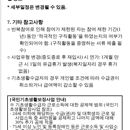
*
세부일정은 변경될 수 있음
.
7.
기타 참고사항
○
반복참여로 인해 참여가 제한된 자는 참여 제한 기간
(1
년
)
동안
‘
적극적인 구직활동
’
을 하였는지의 여부가
확인되어야 함
. (
구직활동을 증명하는 서류 제출 필
수
)
○
사업유형 변경
(
중도종료 후 재입사
)
시 연가
: 1
개월 만
근 시
1
일의 유급휴가 발생
(
복지일자리 경우 휴가
없음
)
○
기초생활수급자의 경우 개인별 조건에 따라 수급권이
취소되거나 급여액이 감소할 수 있음
[
국민기초생활보장사업 안내
]
※
기초생활수급자 근로소득에 대한 공제액 범위
(
국민기
초생활보장사업 참조
)
· 24
세 이하에 해당하는 수급
(
권
)
자 및 대학생의 근로 및
사업소득 중
40
만원을 공제하고 나머지 금액에 대해
30%
추가 공제 적용
· 75
세 이상 노인 및 등록장애인 등은 근로소득 및 사업소