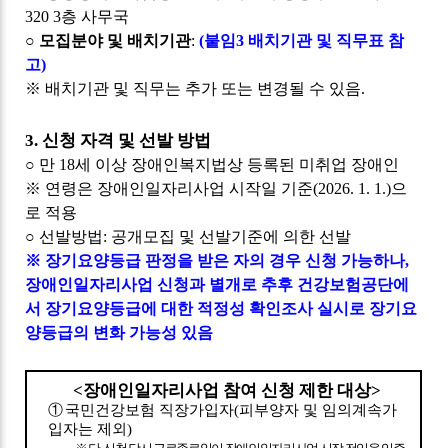
320 3
층 사무국
○
모집분야 및 배치기관
:
(
붙임
3
배치기관 및 직무표 참
고
)
※
배치기관 및 직무는 추가 또는 변경될 수 있음
.
3.
신청 자격 및 선발 방법
○
만
18
세 이상 장애인복지법상 등록된 미취업 장애인
※
연령은 장애인일자리사업 시작일 기준
(2026. 1. 1.)
으
로 적용
○
선발방법
:
공개모집 및 선발기준에 의한 선발
※
장기요양등급 판정을 받은 자의 경우 신청 가능하나
,
장애인일자리사업 신청과 별개로 추후 건강보험공단에
서 장기요양등급에 대한 적정성 확인조사 실시로 장기요
양등급의 변화 가능성 있음
<
장애인일자리사업 참여 신청 제한 대상
>
①
국민건강보험 직장가입자
(
피부양자 및 임의계속가
입자는 제외
)