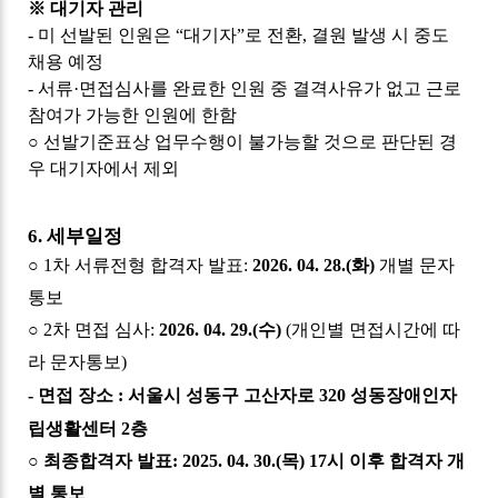
※
대기자 관리
-
미 선발된 인원은
“
대기자
”
로 전환
,
결원 발생 시 중도
채용 예정
-
서류
·
면접심사를 완료한 인원 중 결격사유가 없고 근로
참여가 가능한 인원에 한함
○
선발기준표상 업무수행이 불가능할 것으로 판단된 경
우 대기자에서 제외
6.
세부일정
○
1
차 서류전형 합격자 발표
:
2026. 04. 28.(
화
)
개별 문자
통보
○
2
차 면접 심사
:
2026. 04. 29.(
수
)
(
개인별 면접시간에 따
라 문자통보
)
-
면접 장소
:
서울시 성동구 고산자로
320
성동장애인자
립생활센터
2
층
○
최종합격자 발표
: 2025. 04. 30.(
목
) 17
시 이후 합격자 개
별 통보