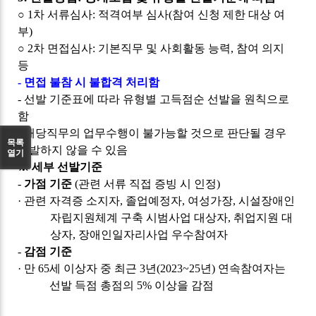
○
1
차 서류심사
:
적격여부 심사
(
참여 신청 제한 대상 여
부
)
○
2
차 면접심사
:
기본직무 및 사회활동 능력
,
참여 의지
등
-
면접 불참 시 불합격 처리함
-
선발 기준표에 따라 유형별 고득점순 선발을 원칙으로
함
-
해당직무의 업무수행이 불가능할 것으로 판단될 경우
목록
선발하지 않을 수 있음
열기
※
세부 선발기준
-
가점 기준
(
관련 서류 직접 증빙 시 인정
)
·
관련 자격증 소지자
,
졸업예정자
,
여성가장
,
시설장애인
자립지원체계 구축 시범사업 대상자
,
취업지원 대
상자
,
장애인일자리사업 우수참여자
-
감점 기준
·
만
65
세 이상자 중 최근
3
년
(2023~25
년
)
연속참여자는
선발 득점 총점의
5%
이상을 감점