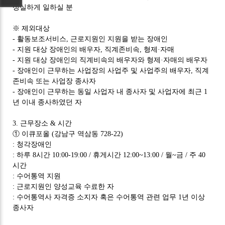
성실하게 일하실 분
※
제외대상
-
활동보조서비스
,
근로지원인 지원을 받는 장애인
-
지원 대상 장애인의 배우자
,
직계존비속
,
형제
·
자매
-
지원 대상 장애인의 직계비속의 배우자와 형제
·
자매의 배우자
-
장애인이 근무하는 사업장의 사업주 및 사업주의 배우자
,
직계
존비속 또는 사업장 종사자
-
장애인이 근무하는 동일 사업자 내 종사자 및 사업자에 최근
1
년 이내 종사하였던 자
3.
근무장소
&
시간
①
이큐포올
(
강남구 역삼동
728-22)
:
청각장애인
:
하루
8
시간
10:00-19:00 /
휴게시간
12:00~13:00 /
월
~
금
/
주
40
시간
:
수어통역 지원
:
근로지원인 양성교육 수료한 자
:
수어통역사 자격증 소지자 혹은 수어통역 관련 업무
1
년 이상
종사자