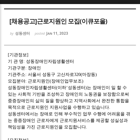
Sketchbook5, 스케치북5
[채용공고]근로지원인 모집(이큐포올)
성동센터
Jan 11, 2023
by
posted
[
기관정보
]
Sketchbook5, 스케치북5
기 관 명
:
성동장애인자립생활센터
기관구분
:
장애인
기관주소
:
서울서 성동구 고산자로
320(
마장동
)
모집분야
:
근로지원인
(
장애인업무보조
)
성동장애인자립생활센터
(
이하
‘
성동센터
)
는 장애인이 일 할 수
있는 사회적 기반을 조성하고 장애인의 노동권을 보장함으로써
중증장애인의 삶의 질을 향상하고 지역사회에서 완전한 통합을
목적으로 근로지원인 지원사업을 수행하고 있습니다
.
성동센터에서는 장애로 인해 부수적인 업무 수행에 어려움을 겪
는 중증장애인 근로자에게 근로지원서비스를 제공할 성실성과
책임성을 가진 근로지원인을 모집합니다
.