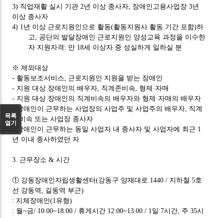
3)
직업재활 실시 기관
2
년 이상 종사자
,
장애인고용사업장
3
년
이상 종사자
4) 1
년 이상 근로지원인으로 활동
(
활동지원사 활동 기간 포함
)
하
고
,
공단의 발달장애인 근로지원인 양성교육 과정을 이수한
자 지원자격
:
만
18
세 이상자 중 성실하게 일하실 분
※
제외대상
-
활동보조서비스
,
근로지원인 지원을 받는 장애인
-
지원 대상 장애인의 배우자
,
직계존비속
,
형제
·
자매
-
지원 대상 장애인의 직계비속의 배우자와 형제
·
자매의 배우자
-
장애인이 근무하는 사업장의 사업주 및 사업주의 배우자
,
직계
목록
존비속 또는 사업장 종사자
열기
-
장애인이 근무하는 동일 사업자 내 종사자 및 사업자에 최근
1
년 이내 종사하였던 자
3.
근무장소
&
시간
①
강동장애인자립생활센터
(
강동구 양재대로
1440 /
지하철
5
호
선 강동역
,
길동역 부근
)
:
지체장애인
(1
유형
)
:
월
~
금
/ 10:00~18:00 /
휴게시간
12:00~13:00 / 1
일
7
시간
,
주
35
시