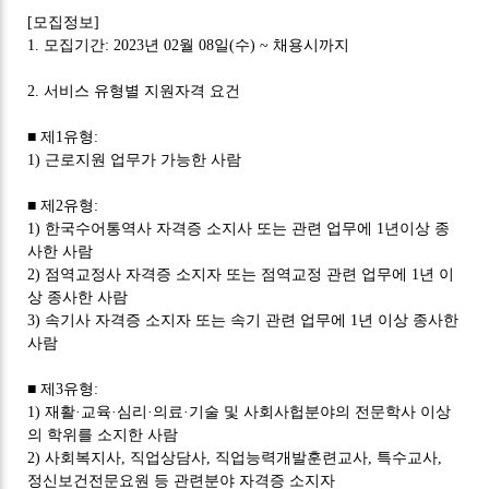
[
모집정보
]
1.
모집기간
: 2023
년
02
월
08
일
(
수
) ~
채용시까지
2.
서비스 유형별 지원자격 요건
■
제
1
유형
:
1)
근로지원 업무가 가능한 사람
■
제
2
유형
:
1)
한국수어통역사 자격증 소지사 또는 관련 업무에
1
년이상 종
사한 사람
2)
점역교정사 자격증 소지자 또는 점역교정 관련 업무에
1
년 이
상 종사한 사람
3)
속기사 자격증 소지자 또는 속기 관련 업무에
1
년 이상 종사한
사람
■
제
3
유형
:
1)
재활
·
교육
·
심리
·
의료
·
기술 및 사회사헙분야의 전문학사 이상
의 학위를 소지한 사람
2)
사회복지사
,
직업상담사
,
직업능력개발훈련교사
,
특수교사
,
정신보건전문요원 등 관련분야 자격증 소지자