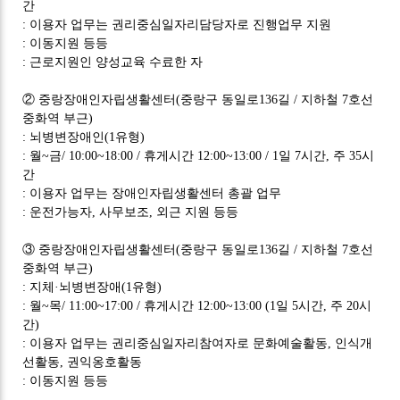
간
:
이용자 업무는 권리중심일자리담당자로 진행업무 지원
:
이동지원 등등
:
근로지원인 양성교육 수료한 자
②
중랑장애인자립생활센터
(
중랑구 동일로
136
길
/
지하철
7
호선
중화역 부근
)
:
뇌병변장애인
(1
유형
)
:
월
~
금
/ 10:00~18:00 /
휴게시간
12:00~13:00 / 1
일
7
시간
,
주
35
시
간
:
이용자 업무는 장애인자립생활센터 총괄 업무
:
운전가능자
,
사무보조
,
외근 지원 등등
③
중랑장애인자립생활센터
(
중랑구 동일로
136
길
/
지하철
7
호선
중화역 부근
)
:
지체
·
뇌병변장애
(1
유형
)
:
월
~
목
/ 11:00~17:00 /
휴게시간
12:00~13:00 (1
일
5
시간
,
주
20
시
간
)
:
이용자 업무는 권리중심일자리참여자로 문화예술활동
,
인식개
선활동
,
권익옹호활동
:
이동지원 등등