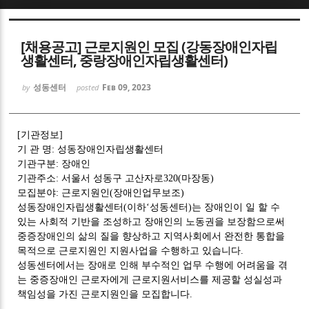
Sketchbook5, 스케치북5
[채용공고] 근로지원인 모집 (강동장애인자립
생활센터, 중랑장애인자립생활센터)
성동센터
Feb 09, 2023
by
posted
Sketchbook5, 스케치북5
[
기관정보
]
기 관 명
:
성동장애인자립생활센터
기관구분
:
장애인
기관주소
:
서울서 성동구 고산자로
320(
마장동
)
모집분야
:
근로지원인
(
장애인업무보조
)
성동장애인자립생활센터
(
이하
‘
성동센터
)
는 장애인이 일 할 수
있는 사회적 기반을 조성하고 장애인의 노동권을 보장함으로써
중증장애인의 삶의 질을 향상하고 지역사회에서 완전한 통합을
목적으로 근로지원인 지원사업을 수행하고 있습니다
.
성동센터에서는 장애로 인해 부수적인 업무 수행에 어려움을 겪
는 중증장애인 근로자에게 근로지원서비스를 제공할 성실성과
책임성을 가진 근로지원인을 모집합니다
.