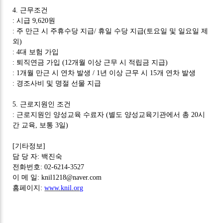
4.
근무조건
:
시급
9,620
원
:
주 만근 시 주휴수당 지급
/
휴일 수당 지급
(
토요일 및 일요일 제
외
)
: 4
대 보험 가입
:
퇴직연금 가입
(12
개월 이상 근무 시 적립금 지급
)
: 1
개월 만근 시 연차 발생
/ 1
년 이상 근무 시
15
개 연차 발생
:
경조사비 및 명절 선물 지급
5.
근로지원인 조건
:
근로지원인 양성교육 수료자
(
별도 양성교육기관에서 총
20
시
간 교육
,
보통
3
일
)
[
기타정보
]
담 당 자
:
백진숙
전화번호
: 02-6214-3527
이 메 일
: knil1218@naver.com
홈페이지
:
www.knil.org