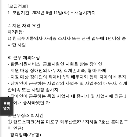
[
모집정보
]
1.
모집기간
: 2024
년
6
월
11
일
(
화
) ~
채용시까지
2.
지원 자격 요건
제
2
유형
:
1)
한국수어통역사 자격증 소지사 또는 관련 업무에
1
년이상 종
사한 사람
※
근무 제외대상
-
활동지원서비스
,
근로지원인 지원을 받는 장애인
-
지원 대상 장애인의 배우자
,
직계존비속
,
형제
·
자매
-
지원 대상 장애인의 직계비속의 배우자와 형제
·
자매의 배우자
-
장애인이 근무하는 사업장의 사업주 및 사업주의 배우자
,
직계
존비속 또는 사업장 종사자
-
장애인이 근무하는 동일 사업자 내 종사자 및 사업자에 최근
1
년 이내 종사하였던 자
목록
열기
3.
근무장소
&
시간
①
핸드스피크
(
서울 마포구 와우산로
83 /
지하철
2
호선 홍대입구
역 인근
)
:
청각장애
(2
유형
)