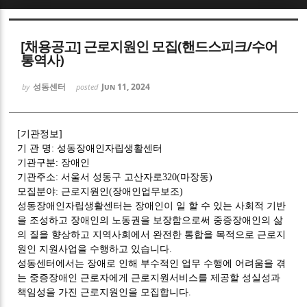
Sketchbook5, 스케치북5
[채용공고] 근로지원인 모집(핸드스피크/수어
통역사)
성동센터
Jun 11, 2024
by
posted
Sketchbook5, 스케치북5
[
기관정보
]
기 관 명
:
성동장애인자립생활센터
기관구분
:
장애인
기관주소
:
서울서 성동구 고산자로
320(
마장동
)
모집분야
:
근로지원인
(
장애인업무보조
)
성동장애인자립생활센터는 장애인이 일 할 수 있는 사회적 기반
을 조성하고 장애인의 노동권을 보장함으로써 중증장애인의 삶
의 질을 향상하고 지역사회에서 완전한 통합을 목적으로 근로지
원인 지원사업을 수행하고 있습니다
.
성동센터에서는 장애로 인해 부수적인 업무 수행에 어려움을 겪
는 중증장애인 근로자에게 근로지원서비스를 제공할 성실성과
책임성을 가진 근로지원인을 모집합니다
.