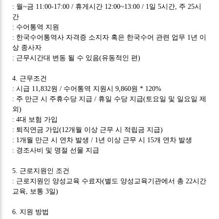
:
월
~
금
11:00-17:00 /
휴게시간
12:00~13:00 / 1
일
5
시간
,
주
25
시
간
:
수어통역 지원
:
한국수어통역사 자격증 소지자 혹은 한국수어 관련 업무
1
년 이
상 종사자
:
근무시간대 변동 될 수 있음
(
유동적인 편
)
4.
근무조건
:
시급
11,832
원
/
수어통역 지원시
9,860
원
* 120%
:
주 만근 시 주휴수당 지급
/
휴일 수당 지급
(
토요일 및 일요일 제
외
)
: 4
대 보험 가입
:
퇴직연금 가입
(12
개월 이상 근무 시 적립금 지급
)
: 1
개월 만근 시 연차 발생
/ 1
년 이상 근무 시
15
개 연차 발생
:
경조사비 및 명절 선물 지급
5.
근로지원인 조건
:
근로지원인 양성교육 수료자
(
별도 양성교육기관에서 총
22
시간
교육
,
보통
3
일
)
6.
지원 방법