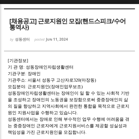
Sketchbook5, 스케치북5
[채용공고] 근로지원인 모집(핸드스피크/수어
통역사)
성동센터
Jun 11, 2024
by
posted
Sketchbook5, 스케치북5
[
기관정보
]
기 관 명
:
성동장애인자립생활센터
기관구분
:
장애인
기관주소
:
서울서 성동구 고산자로
320(
마장동
)
모집분야
:
근로지원인
(
장애인업무보조
)
성동장애인자립생활센터는 장애인이 일 할 수 있는 사회적 기반
을 조성하고 장애인의 노동권을 보장함으로써 중증장애인의 삶
의 질을 향상하고 지역사회에서 완전한 통합을 목적으로 근로지
원인 지원사업을 수행하고 있습니다
.
성동센터에서는 장애로 인해 부수적인 업무 수행에 어려움을 겪
는 중증장애인 근로자에게 근로지원서비스를 제공할 성실성과
책임성을 가진 근로지원인을 모집합니다
.