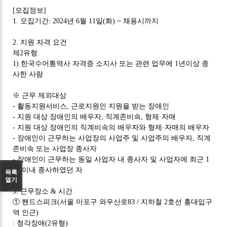
[
모집정보
]
1.
모집기간
: 2024
년
6
월
11
일
(
화
) ~
채용시까지
2.
지원 자격 요건
제
2
유형
:
1)
한국수어통역사 자격증 소지사 또는 관련 업무에
1
년이상 종
사한 사람
※
근무 제외대상
-
활동지원서비스
,
근로지원인 지원을 받는 장애인
-
지원 대상 장애인의 배우자
,
직계존비속
,
형제
·
자매
-
지원 대상 장애인의 직계비속의 배우자와 형제
·
자매의 배우자
-
장애인이 근무하는 사업장의 사업주 및 사업주의 배우자
,
직계
존비속 또는 사업장 종사자
-
장애인이 근무하는 동일 사업자 내 종사자 및 사업자에 최근
1
년 이내 종사하였던 자
목록
열기
3.
근무장소
&
시간
①
핸드스피크
(
서울 마포구 와우산로
83 /
지하철
2
호선 홍대입구
역 인근
)
:
청각장애
(2
유형
)