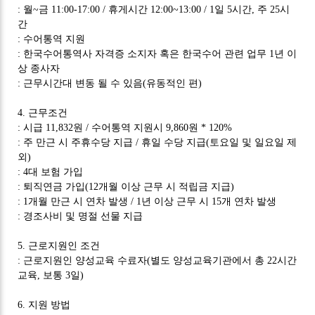
:
월
~
금
11:00-17:00 /
휴게시간
12:00~13:00 / 1
일
5
시간
,
주
25
시
간
:
수어통역 지원
:
한국수어통역사 자격증 소지자 혹은 한국수어 관련 업무
1
년 이
상 종사자
:
근무시간대 변동 될 수 있음
(
유동적인 편
)
4.
근무조건
:
시급
11,832
원
/
수어통역 지원시
9,860
원
* 120%
:
주 만근 시 주휴수당 지급
/
휴일 수당 지급
(
토요일 및 일요일 제
외
)
: 4
대 보험 가입
:
퇴직연금 가입
(12
개월 이상 근무 시 적립금 지급
)
: 1
개월 만근 시 연차 발생
/ 1
년 이상 근무 시
15
개 연차 발생
:
경조사비 및 명절 선물 지급
5.
근로지원인 조건
:
근로지원인 양성교육 수료자
(
별도 양성교육기관에서 총
22
시간
교육
,
보통
3
일
)
6.
지원 방법