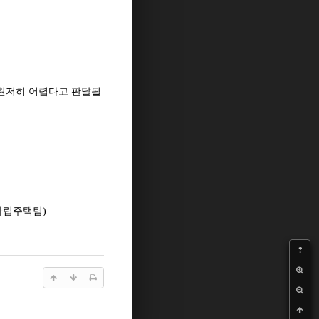
 현저히 어렵다고 판달될
4/ 자립주택팀)
?