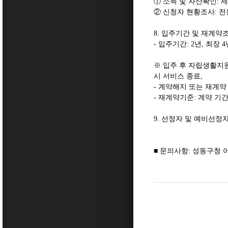
①
소득 및 자산확인
:
제
②
신청자 현황조사
:
전
8.
입주기간 및 재계약
-
입주기간
: 2
년
,
최장
4
※
입주 후 자립생활지원
시 서비스 종료
,
-
계약해지 또는 재계약
-
재계약기준
:
계약 기
9.
선정자 및 예비선정자
■
문의사항
:
성동구청 