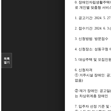
0.
장애인자립생활주택
로 개인별 맞춤형 서비
1.
공고기간
: 2024. 5. 27
2.
접수기간
: 2024. 6. 3.(
3.
신청방법
:
방문접수
4.
신청장소
:
성동구청 
목록
5.
대상주택 및 모집인
열기
6.
신청자격
①
거주시설 장애인
:
공
없음
)
②
재가 장애인
:
공고일
는 차상위계층 장애인
7.
입주자 선정 기준 및