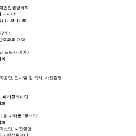
동장애인인권영화제
꺼야!'
목) 13:30~17:00
 대강당
, 관객과의 대화
작)해고 노동자 이야기
 대화
 : 개막공연, 인사말 및 축사, 사진촬영
느 날, 패러글라이딩
 대화
사가 된 사람들 ‘문석영’
 대화
: 폐막선언, 사진촬영
장애인자립생활센터