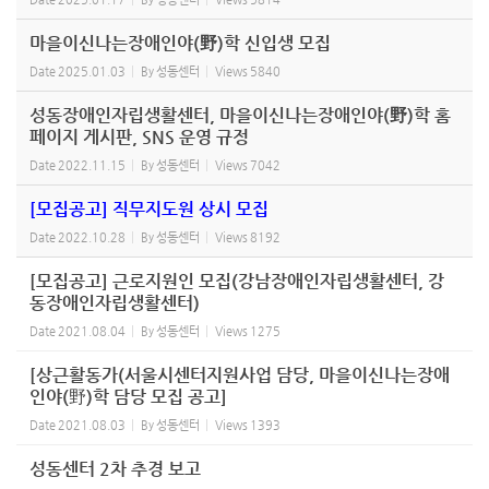
마을이신나는장애인야(野)학 신입생 모집
Date
2025.01.03
By
성동센터
Views
5840
성동장애인자립생활센터, 마을이신나는장애인야(野)학 홈
페이지 게시판, SNS 운영 규정
Date
2022.11.15
By
성동센터
Views
7042
[모집공고] 직무지도원 상시 모집
Date
2022.10.28
By
성동센터
Views
8192
[모집공고] 근로지원인 모집(강남장애인자립생활센터, 강
동장애인자립생활센터)
Date
2021.08.04
By
성동센터
Views
1275
[상근활동가(서울시센터지원사업 담당, 마을이신나는장애
인야(野)학 담당 모집 공고]
Date
2021.08.03
By
성동센터
Views
1393
성동센터 2차 추경 보고