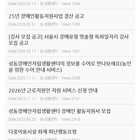
Date
2026.05.13
By
성동센터
Views
1264
25년 장애인활동지원사업 결산 공고
Date
2026.03.31
By
성동센터
Views
1569
[강사 모집 공고] 서울시 장애유형 맞춤형 특화일자리 강사
모집 공고
Date
2026.03.17
By
성동센터
Views
1481
성동장애인자립생활센터의 정보를 수어로 만나보세요(농인
을 위한 수어 안내 서비스)
Date
2025.11.11
By
성동센터
Views
2508
2026년 근로지원인 지원 서비스 신청 안내
Date
2025.11.11
By
성동센터
Views
2741
성동장애인자립생활센터 장애인 활동지원사 모집
Date
2025.08.20
By
성동센터
Views
2818
다중이용시설 화재 피난행동요령
Date
2025.01.17
By
성동센터
Views
5814