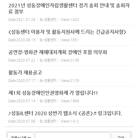
2021년 성동장애인자립생활센터 정기 총회 안내 및 총회자
료 첨부
Date
2021.01.28
By
성동센터
Views
1425
<성동센터 이용자 및 활동지원사께 드리는 긴급공지사항>
Date
2020.08.19
By
성동센터
Views
1851
공연장·영화관 재해대처계획 장애인 포함 의무화
Date
2020.07.22
By
성동센터
Views
3138
활동가 채용공고
Date
2020.07.17
By
성동센터
Views
2129
제1회 성동장애인인권영화제 가 열립니다!!
Date
2020.07.14
By
성동센터
Views
1886
♪성동IL센터 2020 상반기 웹소식 <공존>♬ 링크입니다.
Date
2020.07.06
By
성동센터
Views
1412
검색