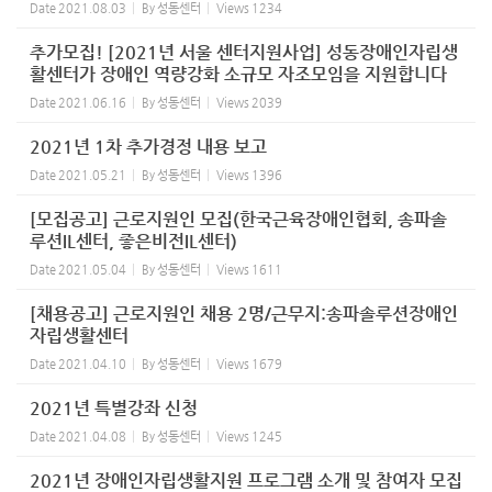
Date
2021.08.03
By
성동센터
Views
1234
추가모집! [2021년 서울 센터지원사업] 성동장애인자립생
활센터가 장애인 역량강화 소규모 자조모임을 지원합니다
Date
2021.06.16
By
성동센터
Views
2039
2021년 1차 추가경정 내용 보고
Date
2021.05.21
By
성동센터
Views
1396
[모집공고] 근로지원인 모집(한국근육장애인협회, 송파솔
루션IL센터, 좋은비전IL센터)
Date
2021.05.04
By
성동센터
Views
1611
[채용공고] 근로지원인 채용 2명/근무지:송파솔루션장애인
자립생활센터
Date
2021.04.10
By
성동센터
Views
1679
2021년 특별강좌 신청
Date
2021.04.08
By
성동센터
Views
1245
2021년 장애인자립생활지원 프로그램 소개 및 참여자 모집