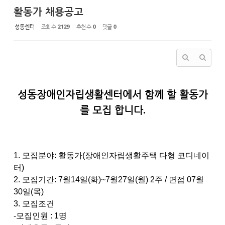
활동가 채용공고
성동센터
조회 수
2129
추천 수
0
댓글
0
성동장애인자립생활센터에서 함께 할 활동가
를 모집 합니다
.
1.
모집분야
:
활동가
(
장애인자립생활주택 다형 코디네이
터
)
2.
모집기간
: 7
월
14
일
(
화
)~7
월
27
일
(
월
) 2
주
/
면접
07
월
30
일
(
목
)
3.
모집조건
-
모집인원
: 1
명