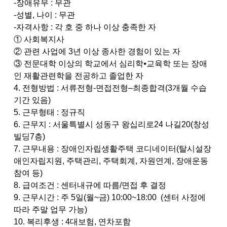
-
장애유무
:
무관
-
성별
,
나이
:
무관
-
자격사항
:
각 호 중 하나 이상 충족한 자
①
사회복지사
②
관련 사업에
3
년 이상 종사한 경험이 있는 자
③
전문대학 이상의 학교에서 심리학
⦁
교육학 또는 장애
인 재활관련학을 전공하고 졸업한 자
4.
전형방법
:
서류전형
-
면접전형
–
최종합격
(3
개월 수습
기간 있음
)
5.
근무형태
:
정규직
6.
근무지
:
서울특별시 성동구 왕십리로
24
나길
20(
창성
빌딩
7
층
)
7.
근무내용
:
장애인자립생활주택 코디네이터
(탈시설장
애인자립지원, 주택관리, 주택회계, 자원연계, 장애운동
참여 등
)
8.
급여조건
:
센터내규에 따름
/
면접 후 결정
9.
근무시간
:
주
5
일
(
월
~
금
) 10:00~18:00
(
센터 사정에
따라 주말 업무 가능
)
10.
복리후생
: 4
대보험
,
연차포함