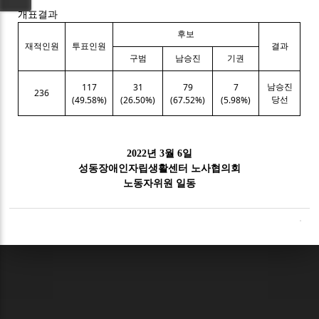
개표결과
후보
재적인원
투표인원
결과
구범
남승진
기권
117
31
79
7
남승진
236
(49.58%)
(26.50%)
(67.52%)
(5.98%)
당선
2022
년
3
월
6
일
성동장애인자립생활센터 노사협의회
노동자위원 일동