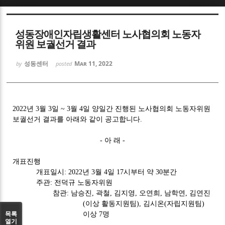
Sketchbook5, 스케치북5
성동장애인자립생활센터 노사협의회 노동자
위원 보궐선거 결과
성동센터
Mar 11, 2022
by
posted
Sketchbook5, 스케치북5
2022
년
3
월
3
일
~ 3
월
4
일 양일간 진행된 노사협의회 노동자위원
보궐선거 결과를 아래와 같이 공고합니다
.
-
아 래
-
개표진행
개표일시
: 2022
년
3
월
4
일
17
시부터 약
30
분간
주관
:
전덕규 노동자위원
참관
:
남승진
,
곽철
,
김지영
,
오연희
,
남학연
,
김연진
(
이상 활동지원팀
),
김시온
(
자립지원팀
)
목록
이상
7
명
열기