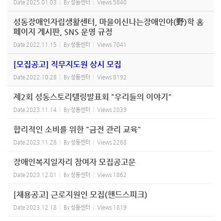
Date
2025.01.03
By
성동센터
Views
5840
성동장애인자립생활센터, 마을이신나는장애인야(野)학 홈
페이지 게시판, SNS 운영 규정
Date
2022.11.15
By
성동센터
Views
7041
[모집공고] 직무지도원 상시 모집
Date
2022.10.28
By
성동센터
Views
8192
제2회 성동스토리텔링발표회 "우리들의 이야기"
Date
2023.11.14
By
성동센터
Views
2039
합리적인 소비를 위한 "금전 관리 교육"
Date
2023.11.28
By
성동센터
Views
2268
장애인복지일자리 참여자 모집공고문
Date
2023.12.01
By
성동센터
Views
1862
[채용공고] 근로지원인 모집(핸드스피크)
Date
2023.12.18
By
성동센터
Views
1819