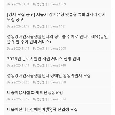
Date
2026.03.31
By
성동센터
Views
1569
[강사 모집 공고] 서울시 장애유형 맞춤형 특화일자리 강사
모집 공고
Date
2026.03.17
By
성동센터
Views
1481
성동장애인자립생활센터의 정보를 수어로 만나보세요(농인
을 위한 수어 안내 서비스)
Date
2025.11.11
By
성동센터
Views
2508
2026년 근로지원인 지원 서비스 신청 안내
Date
2025.11.11
By
성동센터
Views
2740
성동장애인자립생활센터 장애인 활동지원사 모집
Date
2025.08.20
By
성동센터
Views
2818
다중이용시설 화재 피난행동요령
Date
2025.01.17
By
성동센터
Views
5814
마을이신나는장애인야(野)학 신입생 모집