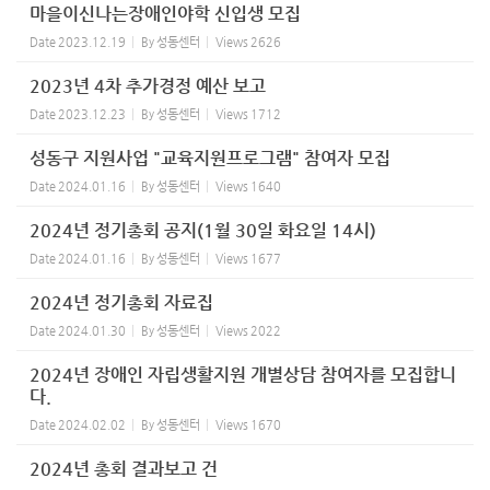
마을이신나는장애인야학 신입생 모집
Date
2023.12.19
By
성동센터
Views
2626
2023년 4차 추가경정 예산 보고
Date
2023.12.23
By
성동센터
Views
1712
성동구 지원사업 "교육지원프로그램" 참여자 모집
Date
2024.01.16
By
성동센터
Views
1640
2024년 정기총회 공지(1월 30일 화요일 14시)
Date
2024.01.16
By
성동센터
Views
1677
2024년 정기총회 자료집
Date
2024.01.30
By
성동센터
Views
2022
2024년 장애인 자립생활지원 개별상담 참여자를 모집합니
다.
Date
2024.02.02
By
성동센터
Views
1670
2024년 총회 결과보고 건