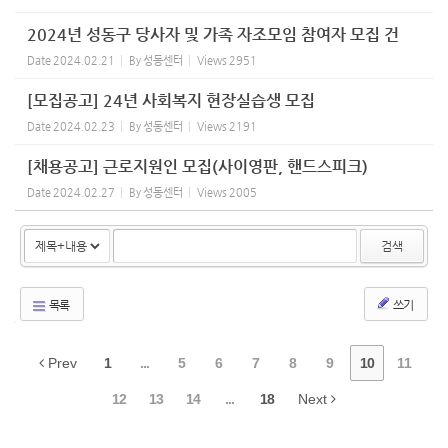
2024년 성동구 당사자 및 가족 자조모임 참여자 모집 건
Date
2024.02.21
By
성동센터
Views
2951
[모집공고] 24년 사회복지 현장실습생 모집
Date
2024.02.23
By
성동센터
Views
2191
[채용공고] 근로지원인 모집(사이영판, 핸드스피크)
Date
2024.02.27
By
성동센터
Views
2005
검색
목록
쓰기
Prev
1
...
5
6
7
8
9
10
11
12
13
14
...
18
Next