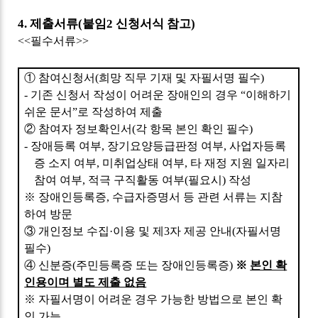
4.
제출서류
(
붙임
2
신청서식 참고
)
<<
필수서류
>>
①
참여신청서
(
희망 직무 기재 및 자필서명 필수
)
-
기존 신청서 작성이 어려운 장애인의 경우
“
이해하기
쉬운 문서
”
로 작성하여 제출
②
참여자 정보확인서
(
각 항목 본인 확인 필수
)
-
장애등록 여부
,
장기요양등급판정 여부
,
사업자등록
증 소지 여부
,
미취업상태 여부
,
타 재정 지원 일자리
참여 여부
,
적극 구직활동 여부
(
필요시
)
작성
※
장애인등록증
,
수급자증명서 등 관련 서류는 지참
하여 방문
③
개인정보 수집
·
이용 및 제
3
자 제공 안내
(
자필서명
필수
)
④
신분증
(
주민등록증 또는 장애인등록증
)
※
본인 확
인용이며 별도 제출 없음
※
자필서명이 어려운 경우 가능한 방법으로 본인 확
인 가능