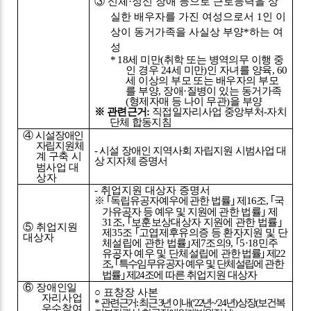
③
신체
·
정신 장애 등으로 근로능력을 상
실한 배우자를 가진 여성으로서
1
인 이
상이 동거가족을 사실상 부양
*
하는 여
성
*
18
세 미만
(
취학 또는 병역의무 이행 중
인 경우
24
세 미만
)
인 자녀를 양육
, 60
세 이상의 부모 또는 배우자의 부모
를 부양
,
장애
·
질병이 있는 동거가족
(
형제자매 등 나이 무관
)
을 부양
※
관련근거
:
직접일자리사업 중앙부처
-
자치
단체 합동지침
④
시설장애인
자립지원
체
-
시설 장애인 지역사회 자립지원 시범사업 대
계 구축 시
상 지자체 증명서
범사업
대
상자
-
취업지원 대상자 증명서
※ ｢
독립유공자예우에 관한 법률
｣
제
16
조
,
｢
국
가유공자 등 예우 및 지원에
관한 법률
｣
제
31
조
,
｢
보훈보상대상자 지원에 관한 법률
｣
⑤
취업지원
제
35
조
｢
고엽제후유의증 등 환자지원 및 단
대상자
체설립에 관한 법률
｣
제
7
조의
9,
｢
5·18
민주
유공자 예우 및 단체설립에
관한 법률
｣
제
22
조
,
｢
특수임무유공자 예우 및 단체설립에 관한
법률
｣
제
24
조에
따른 취업지원 대상자
⑥
장애인일
○
표창장 사본
자리사업
*
관련근거
:
최근
3
년 이내
(‘22
년
~‘24
년
)
상장
(
보건복
우수참여