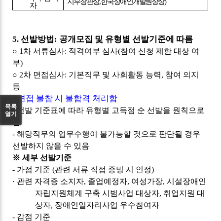
지부장관상
,
한국장애인개발원장상
)
자
5.
선발방법
:
공개모집 및 유형별 선발기준에 따름
○
1
차 서류심사
:
적격여부 심사
(
참여 신청 제한 대상 여
부
)
○
2
차 면접심사
:
기본직무 및 사회활동 능력
,
참여 의지
등
-
면접 불참 시 불합격 처리함
목록
-
선발 기준표에 따라 유형별 고득점 순 선발을 원칙으로
열기
함
-
해당직무의 업무수행이 불가능할 것으로 판단될 경우
선발하지 않을 수 있음
※
세부 선발기준
-
가점 기준
(
관련 서류 직접 증빙 시 인정
)
·
관련 자격증 소지자
,
졸업예정자
,
여성가장
,
시설장애인
자립지원체계 구축 시범사업 대상자
,
취업지원 대
상자
,
장애인일자리사업 우수참여자
-
감점 기준