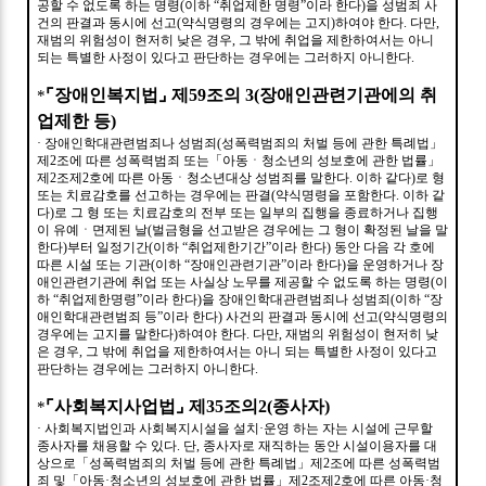
공할 수 없도록 하는 명령
(
이하
“
취업제한 명령
”
이라 한다
)
을 성범죄 사
건의 판결과 동시에 선고
(
약식명령의 경우에는 고지
)
하여야 한다
.
다만
,
재범의 위험성이 현저히 낮은 경우
,
그 밖에 취업을 제한하여서는 아니
되는 특별한 사정이 있다고 판단하는 경우에는 그러하지 아니한다
.
⌜
장애인복지법
⌟
제
59
조의
3(
장애인관련기관에의 취
*
업제한 등
)
·
장애인학대관련범죄나 성범죄
(
성폭력범죄의 처벌 등에 관한 특례법
」
제
2
조에 따른 성폭력범죄 또는
「
아동ㆍ청소년의 성보호에 관한 법률
」
제
2
조제
2
호에 따른 아동ㆍ청소년대상 성범죄를 말한다
.
이하 같다
)
로 형
또는 치료감호를 선고하는 경우에는 판결
(
약식명령을 포함한다
.
이하 같
다
)
로 그 형 또는 치료감호의 전부 또는 일부의 집행을 종료하거나 집행
이 유예ㆍ면제된 날
(
벌금형을 선고받은 경우에는 그 형이 확정된 날을 말
한다
)
부터 일정기간
(
이하
“
취업제한기간
”
이라 한다
)
동안 다음 각 호에
따른 시설 또는 기관
(
이하
“
장애인관련기관
”
이라 한다
)
을 운영하거나 장
애인관련기관에 취업 또는 사실상 노무를 제공할 수 없도록 하는 명령
(
이
하
“
취업제한명령
”
이라 한다
)
을 장애인학대관련범죄나 성범죄
(
이하
“
장
애인학대관련범죄 등
”
이라 한다
)
사건의 판결과 동시에 선고
(
약식명령의
경우에는 고지를 말한다
)
하여야 한다
.
다만
,
재범의 위험성이 현저히 낮
은 경우
,
그 밖에 취업을 제한하여서는 아니 되는 특별한 사정이 있다고
판단하는 경우에는 그러하지 아니한다
.
⌜
사회복지사업법
⌟
제
35
조의
2(
종사자
)
*
·
사회복지법인과 사회복지시설을 설치
·
운영 하는 자는 시설에 근무할
종사자를 채용할 수 있다
.
단
,
종사자로 재직하는 동안 시설이용자를 대
상으로
「
성폭력범죄의 처벌 등에 관한 특례법
」
제
2
조에 따른 성폭력범
죄 및
「
아동
·
청소년의 성보호에 관한 법률
」
제
2
조제
2
호에 따른 아동
·
청