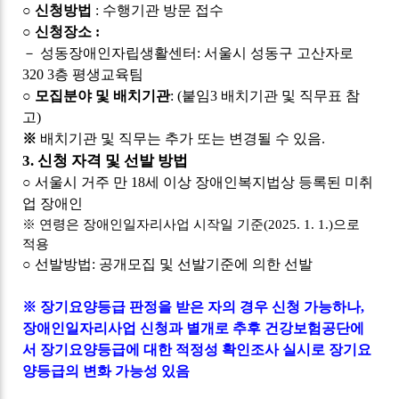
○
신청방법
:
수행기관 방문 접수
○
신청장소
:
－
성동장애인자립생활센터
:
서울시 성동구 고산자로
320 3
층 평생교육팀
○
모집분야 및 배치기관
: (
붙임
3
배치기관 및 직무표 참
고
)
※
배치기관 및 직무는 추가 또는 변경될 수 있음
.
3.
신청 자격 및 선발 방법
○
서울시 거주 만
18
세 이상 장애인복지법상 등록된 미취
업 장애인
※
연령은 장애인일자리사업 시작일 기준
(2025. 1. 1.)
으로
적용
○
선발방법
:
공개모집 및 선발기준에 의한 선발
※
장기요양등급 판정을 받은 자의 경우 신청 가능하나
,
장애인일자리사업 신청과 별개로 추후 건강보험공단에
서 장기요양등급에 대한 적정성 확인조사 실시로 장기요
양등급의 변화 가능성 있음