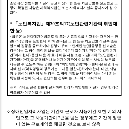
소년대상 성범죄를 저질러 금고 이상의 형 또는 치료감호를 선고받고 그
형이 확정된 사람은 사회복지법인 또는 사회복지시설의 종사자가 될 수
없다
.
*
「
노인복지법
」
제
39
조의
17(
노인관련기관의 취업제
한 등
)
·
법원은 노인학대관련범죄로 형 또는 치료감호를 선고하는 경우에는 판
결
(
약식명령을 포함한다
.
이하 같다
)
로 그 형 또는 치료감호의 전부 또는
일부의 집행을 종료하거나 집행이 유예ㆍ면제된 날
(
벌금형을 선고받은
경우에는 그 형이 확정된 날을 말한다
)
부터 일정기간
(
이하
“
취업제한기
간
”
이라 한다
)
동안 다음 각 호에 따른 시설 또는 기관
(
이하
“
노인관련기
관
”
이라 한다
)
을 운영하거나 노인관련기관에 취업 또는 사실상 노무를
제공할 수 없도록 하는 명령
(
이하
“
취업제한명령
”
이라 한다
)
을 판결과 동
시에 선고
(
약식명령의 경우에는 고지를 말한다
)
하여야 한다
.
다만
,
재범
의 위험성이 현저히 낮은 경우
,
그 밖에 취업을 제한하여서는 아니 되는
특별한 사정이 있다고 판단하는 경우에는 그러하지 아니하다
.
※
이 외에도 관련 법률에 근거하여 범죄자 취업제한 기관의 경우 범죄경
력조회가 이루어질 수 있음
○
장애인일자리사업은 기간제 근로자 사용기간 제한 예외 사
업으로 그 사용기간이
2
년을 넘는 경우에도 기간의 정함
이 없는 근로계약을 체결한 것으로 보지 않음
.