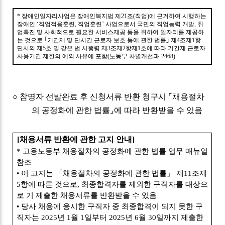
*
장애인일자리사업은 장애인복지법 제
21
조
(
직업
)
에 근거하여 시행하는
장애인
‘
직업적응훈련
,
직업훈련
’
사업으로서 국민의 직업능력 개발
,
취
업촉진 및 사회적으로 필요한 서비스제공 등을 위하여 일자리를 제공하
는 것으로
｢
기간제 및 단시간 근로자 보호 등에 관한 법률
｣
제
4
조제
1
항
단서의 제
5
호 및 같은 법 시행령 제
3
조제
2
항제
1
호에 따라 기간제 근로자
사용기간 제한의 예외 사유에 포함
(
노동부 차별개선과
-2468).
○
참명자 선발완료 후 신청서류 반환 청구시
⌜
채용절차
의 공정화에 관한 법률
⌟
에 따라 반환받을 수 있음
[
채용서류 반환에 관한 고지 안내
]
*
고용노동부 채용절차의 공정화에 관한 법률 업무 매뉴얼
참조
•
이 고지는
「
채용절차의 공정화에 관한 법률
」
제
11
조제
5
항에 따른 것으로
,
최종합격자를 제외한 구직자를 대상으
로 기 제출한 채용서류를 반환받을 수 있음
•
당사 채용에 응시한 구직자 중 최종합격이 되지 못한 구
직자는
2025
년
1
월
1
일부터
2025
년
6
월
30
일까지 제출한