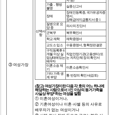
자 등
)
가출
․
행방
실종신고서
불명
장애인등록증
,
국가유공자증
장애
명서
,
장해급여지급통지서 중
1
질병으로 요
의사의 진단서
양 중
선택사
군복무
복무확인서
항
학교 재학
재학증명서
교도소 입소
수용증명서
,
형확정판결문
구직등록후
6
개월 이상
실
직업안정기관
(
고용센터
)
또
업상태에 있는
는 자치단체 장의 확인서
배우자
③
여성가장
이혼소송 제
이혼소송확인서
기
기타 가족 생
통
·
반장의 확인서
(
검토
)
계 부양
(
참고
)
여성가장이란 다음 각 호의 어느 하나에
해당하는 사람으로서
1
인 이상의 동거가족을
사실상 부양
*
하는 여성을 말함
①
미혼여성이거나
,
②
기혼여성이나 이혼
·
사별 등의 사유로
배우자가 없는 여성이거나