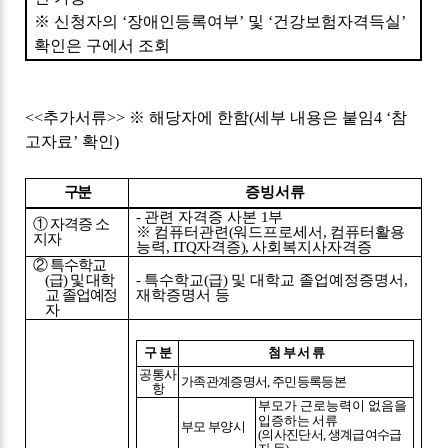
※
신청자의
‘
장애인등록여부
’
및
‘
건강보험자격득실
’
확인은 구에서 조회
<<
추가서류
>>
※
해당자에 한함
(
세부 내용은 붙임
4 ‘
참
고자료
’
확인
)
구분
증빙서류
-
관련 자격증 사본
1
부
①
자격증 소
※
컴퓨터관련
(
워드프로세서
,
컴퓨터활용
지자
능력
, ITQ
자격증
),
사회복지사자격증
②
특수학교
(
급
)
및 대학
-
특수학교
(
급
)
및 대학교 졸업예정증명서
,
교 졸업예정
재학증명서 등
자
구 분
첨 부 서 류
공통사
가족관계증명서
,
주민등록등본
항
부모가 근로능력이 없음을
입증하는
서류
부모 부양시
(
의사진단서
,
생계급여수급