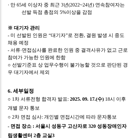
·
만
65
세 이상자 중 최근
3
년
(2022~24
년
)
연속참여자는
선발 득점 총점의
5%
이상을 감점
※
대기자 관리
-
미 선발된 인원은
“
대기자
”
로 전환
,
결원 발생 시 중도
채용 예정
-
서류
·
면접심사를 완료한 인원 중 결격사유가 없고 근로
참여가 가능한 인원에 한함
○
선발기준표 상 업무수행이 불가능할 것으로 판단된 경
우 대기자에서 제외
6.
세부일정
○
1
차 서류전형 합격자 발표
:
2025. 09. 17.(
수
)
18
시 이후
개별 문자 통보
○
2
차 면접 심사
:
개인별 면접시간에 따라 문자통보
-
면접 장소
:
서울시 성동구 고산자로
320
성동장애인자
립생활센터
2
층 교실
3