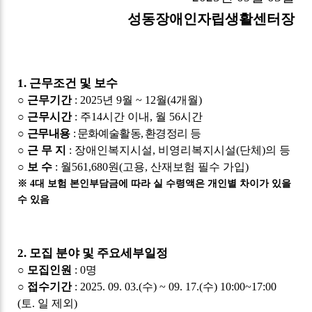
성동장애인자립생활센터장
1.
근무조건 및 보수
○
근무기간
: 2025
년
9
월
~ 12
월
(4
개월
)
○
근무시간
:
주
14
시간 이내
,
월
56
시간
○
근무내용
:
문화예술활동
,
환경정리
등
○
근 무 지
:
장애인복지시설
,
비영리복지시설
(
단체
)
의 등
○
보 수
:
월
561,680
원
(
고용
,
산재보험 필수 가입
)
※
4
대 보험 본인부담금에 따라 실 수령액은 개인별 차이가 있을
수 있음
2.
모집 분야 및 주요세부일정
○
모집인원
: 0
명
○
접수기간
: 2025. 09. 03.(
수
) ~ 09. 17.(
수
) 10:00~17:00
(
토
.
일 제외
)