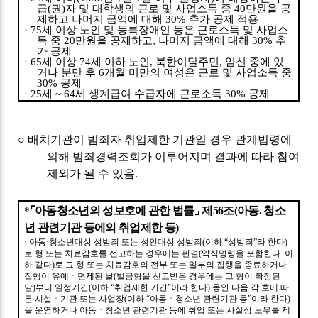
급
(
권
)
자 및 대학생의 근로 및 사업소득 중
40
만원을 공
제하고 나머지 금액에 대해
30%
추가 공제 적용
· 75
세 이상 노인 및 등록장애인 등은 근로소득 및 사업소
득 중
20
만원을 공제하고
,
나머지 금액에 대해
30%
추
가 공제
· 65
세 이상
74
세 이하 노인
,
북한이탈주민
,
임신 중에 있
거나 분만 후
6
개월 미만의 여성은 근로 및 사업소득 중
30%
공제
· 25
세
~ 64
세 생계급여 수급자에 근로소득
30%
공제
○
배치기관이 범죄자 취업제한 기관일 경우 관계법령에
의해 범죄경력조회가 이루어지며 결과에 따라 참여
제외가 될 수 있음
.
⌜
아동청소년의 성보호에 관한 법률
⌟
제
56
조
(
아동
.
청소
*
년 관련기관 등에의 취업제한 등
)
·
아동
·
청소년대상 성범죄 또는 성인대상 성범죄
(
이하
“
성범죄
”
라 한다
)
로 형 또는 치료감호를 선고하는 경우에는 판결
(
약식명령을 포함한다
.
이
하 같다
)
로 그 형 또는 치료감호의 전부 또는 일부의 집행을 종료하거나
집행이 유예ㆍ면제된 날
(
벌금형을 선고받은 경우에는 그 형이 확정된
날
)
부터 일정기간
(
이하
“
취업제한 기간
”
이라 한다
)
동안 다음 각 호에 따
른 시설ㆍ기관 또는 사업장
(
이하
“
아동ㆍ청소년 관련기관 등
”
이라 한다
)
을 운영하거나 아동ㆍ청소년 관련기관 등에 취업 또는 사실상 노무를 제