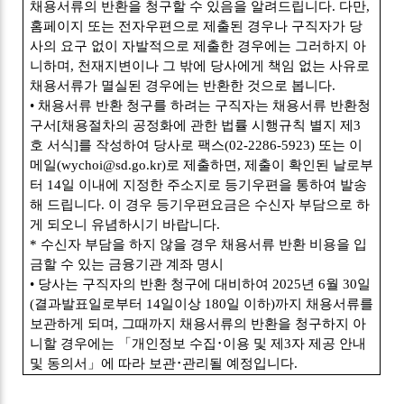
채용서류의 반환을 청구할 수 있음을 알려드립니다
.
다만
,
홈페이지 또는 전자우편으로 제출된 경우나 구직자가 당
사의 요구 없이 자발적으로 제출한 경우에는 그러하지 아
니하며
,
천재지변이나 그 밖에 당사에게 책임 없는 사유로
채용서류가 멸실된 경우에는 반환한 것으로 봅니다
.
•
채용서류 반환 청구를 하려는 구직자는 채용서류 반환청
구서
[
채용절차의 공정화에 관한 법률 시행규칙 별지 제
3
호 서식
]
를 작성하여 당사로 팩스
(02-2286-5923)
또는 이
메일
(wychoi@sd.go.kr)
로 제출하면
,
제출이 확인된 날로부
터
14
일 이내에 지정한 주소지로 등기우편을 통하여 발송
해 드립니다
.
이 경우 등기우편요금은 수신자 부담으로 하
게 되오니 유념하시기 바랍니다
.
*
수신자 부담을 하지 않을 경우 채용서류 반환 비용을 입
금할 수 있는 금융기관 계좌 명시
•
당사는 구직자의 반환 청구에 대비하여
2025
년
6
월
30
일
(
결과발표일로부터
14
일이상
180
일 이하
)
까지 채용서류를
보관하게 되며
,
그때까지 채용서류의 반환을 청구하지 아
니할 경우에는
「
개인정보 수집
･
이용 및 제
3
자 제공 안내
및 동의서
」
에 따라 보관
･
관리될 예정입니다
.