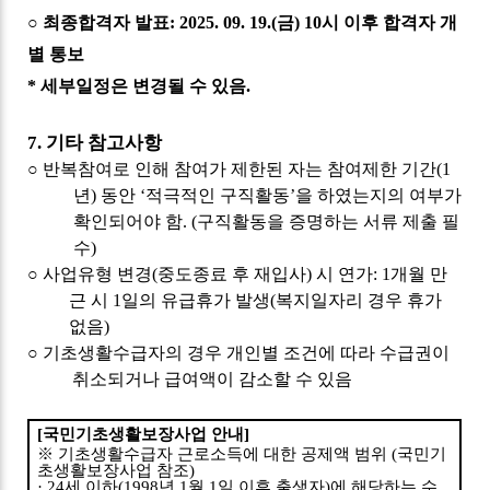
○
최종합격자 발표
: 2025. 09. 19.(
금
) 10
시 이후 합격자 개
별 통보
*
세부일정은 변경될 수 있음
.
7.
기타 참고사항
○
반복참여로 인해 참여가 제한된 자는 참여제한 기간
(1
년
)
동안
‘
적극적인 구직활동
’
을 하였는지의 여부가
확인되어야 함
. (
구직활동을 증명하는 서류 제출 필
수
)
○
사업유형 변경
(
중도종료 후 재입사
)
시 연가
: 1
개월 만
근 시
1
일의 유급휴가 발생
(
복지일자리 경우 휴가
없음
)
○
기초생활수급자의 경우 개인별 조건에 따라 수급권이
취소되거나 급여액이 감소할 수 있음
[
국민기초생활보장사업 안내
]
※
기초생활수급자 근로소득에 대한 공제액 범위
(
국민기
초생활보장사업 참조
)
· 24
세 이하
(1998
년
1
월
1
일 이후 출생자
)
에 해당하는 수