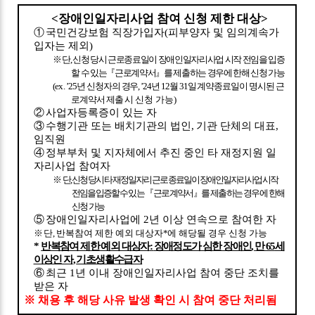
<
장애인일자리사업 참여 신청 제한 대상
>
①
국민건강보험 직장가입자
(
피부양자 및 임의계속가
입자는 제외
)
※
단
,
신청 당시 근로종료일이 장애인일자리사업 시작 전임을 입증
할 수 있는
『
근로계약서
』
를 제출하는 경우에 한해 신청 가능
(ex.
’25
년 신청자의 경우
, ’24
년
12
월
31
일 계약종료일이 명시된 근
로계약서 제출 시
신청 가능
)
②
사업자등록증이 있는 자
③
수행기관 또는 배치기관의 법인
,
기관 단체의 대표
,
임직원
④
정부부처 및 지자체에서 추진 중인 타 재정지원 일
자리사업 참여자
※
단
,
신청 당시 타 재정일자리 근로 종료일이 장애인일자리사업 시작
전임을 입증할 수
있는
『
근로계약서
』
를 제출하는 경우에 한해
신청 가능
⑤
장애인일자리사업에
2
년 이상 연속으로 참여한 자
※
단
,
반복참여 제한 예외 대상자
*
에 해당될 경우 신청 가능
*
반복참여 제한 예외 대상자
:
장애정도가 심한 장애인
,
만
65
세
이상인 자
,
기초생활수급자
⑥
최근
1
년 이내 장애인일자리사업 참여 중단 조치를
받은 자
※
채용 후 해당 사유 발생 확인 시 참여 중단 처리됨