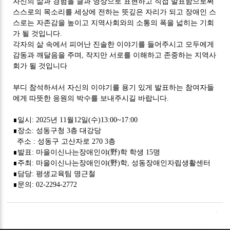
자신의 삶과 경험을 글과 영상으로 표현하고 직접 발표함으로써
스스로의 목소리를 세상에 전하는 뜻깊은 자리가 되고 장애인 스
스로는 자존감을 높이고 지역사회와의 소통의 폭을 넓히는 기회
가 될 것입니다.
각자의 삶 속에서 피어난 진솔한 이야기를 들어주시고 모두에게
감동과 깨달음을 주며, 작지만 서로를 이해하고 존중하는 지역사
회가 될 것입니다
부디 참석하셔서 자신의 이야기를 용기 있게 발표하는 참여자들
에게 따뜻한 응원의 박수를 보내주시길 바랍니다.
∎일시: 2025년 11월12일(수)13:00~17:00
∎장소: 성동구청 3층 대강당
주소 : 성동구 고산자로 270 3층
∎발표: 마을이신나는장애인야(野)학 학생 15명
∎주최: 마을이신나는장애인야(野)학, 성동장애인자립생활센터
∎담당: 평생교육팀 명근철
∎문의: 02-2294-2772