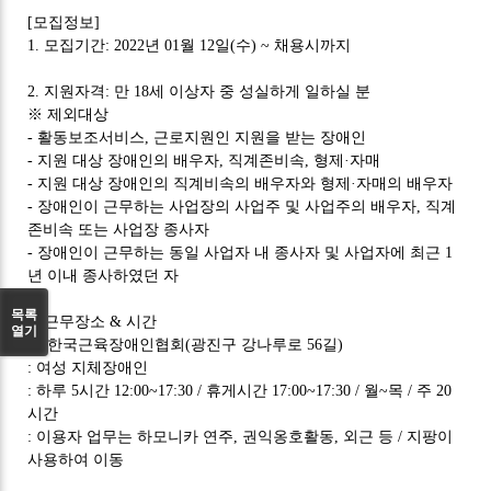
[
모집정보
]
1.
모집기간
: 2022
년
01
월
12
일
(
수
) ~
채용시까지
2.
지원자격
:
만
18
세 이상자 중 성실하게 일하실 분
※
제외대상
-
활동보조서비스
,
근로지원인 지원을 받는 장애인
-
지원 대상 장애인의 배우자
,
직계존비속
,
형제
·
자매
-
지원 대상 장애인의 직계비속의 배우자와 형제
·
자매의 배우자
-
장애인이 근무하는 사업장의 사업주 및 사업주의 배우자
,
직계
존비속 또는 사업장 종사자
-
장애인이 근무하는 동일 사업자 내 종사자 및 사업자에 최근
1
년 이내 종사하였던 자
목록
3.
근무장소
&
시간
열기
①
한국근육장애인협회
(
광진구 강나루로
56
길
)
:
여성 지체장애인
:
하루
5
시간
12:00~17:30 /
휴게시간
17:00~17:30 /
월
~
목
/
주
20
시간
:
이용자 업무는 하모니카 연주
,
권익옹호활동
,
외근 등
/
지팡이
사용하여 이동