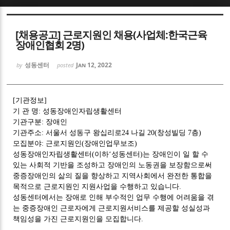
Sketchbook5, 스케치북5
[채용공고] 근로지원인 채용(사업체:한국근육
장애인협회 2명)
성동센터
Jan 12, 2022
by
posted
Sketchbook5, 스케치북5
[
기관정보
]
기 관 명
:
성동장애인자립생활센터
기관구분
:
장애인
기관주소
:
서울서 성동구 왕십리로
24
나길
20(
창성빌딩
7
층
)
모집분야
:
근로지원인
(
장애인업무보조
)
성동장애인자립생활센터
(
이하
‘
성동센터
)
는 장애인이 일 할 수
있는 사회적 기반을 조성하고 장애인의 노동권을 보장함으로써
중증장애인의 삶의 질을 향상하고 지역사회에서 완전한 통합을
목적으로 근로지원인 지원사업을 수행하고 있습니다
.
성동센터에서는 장애로 인해 부수적인 업무 수행에 어려움을 겪
는 중증장애인 근로자에게 근로지원서비스를 제공할 성실성과
책임성을 가진 근로지원인을 모집합니다
.