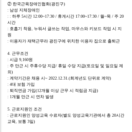
②
한국근육장애인협회
(
광진구
)
:
남성 지체장애인
: :
하루
5
시간
12:00~17:30 /
휴게시간
17:00~17:30 /
월
~
목
/
주
20
시간
:
호흡기 착용
,
누워서 글쓰는 작업
,
마우스와 키보드 작업 시 지
원
:
이용자가 재택근무라 광진구에 위치한 이용자 집으로 출퇴근
4.
근무조건
:
시급
9,160
원
:
주 만근 시 주휴수당 지급
/
휴일 수당 지급
(
토요일 및 일요일 제
외
)
:
계약기간은 채용 시
~ 2022.12.31.(
회계년도 단위로 계약
)
: 4
대 보험 가입
:
퇴직연금 가입
(12
개월 이상 근무 시 적립금 지급
)
: 1
개월 만근 시 연차 발생
5.
근로지원인 조건
:
근로지원인 양성교육 수료자
(
별도 양성교육기관에서 총
20
시간
교육
,
보통
3
일
)