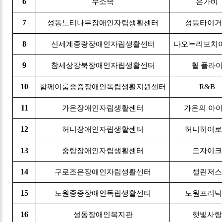
6
무소속
은가비
7
성동느티나무장애인자립생활센터
성동타이거
8
신세계중랑장애인자립생활센터
나오누리보치
9
참세상강북장애인자립생활센터
휠 플라
10
함께이룸중증장애인독립생활지원센터
R&B
11
가온장애인자립생활센터
가온의 아
12
허니장애인자립생활센터
허니히어로
13
중랑장애인자립생활센터
모자이크
14
구로조은장애인자립생활센터
챌린저스
15
노원중증장애인독립생활센터
노원프리닉
16
성동장애인복지관
햇빛사랑