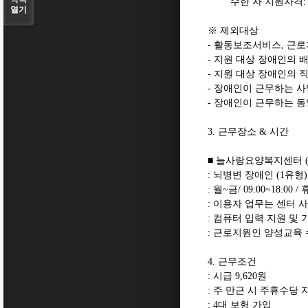
수한 자 지원자격
열기
※
제외대상
-
활동보조서비스
,
근로
-
지원 대상 장애인의 
-
지원 대상 장애인의 
-
장애인이 근무하는 사
-
장애인이 근무하는 동
3.
근무장소
&
시간
■
늘사랑요양복지센터
:
뇌병변 장애인
(1
유형
)
:
월
~
금
/ 09:00~18:00 /
:
이용자 업무는 센터 
:
컴퓨터 입력 지원 및 
:
근로지원인 양성교육 
4.
근무조건
:
시급
9,620
원
:
주 만근 시 주휴수당 
: 4
대 보험 가입