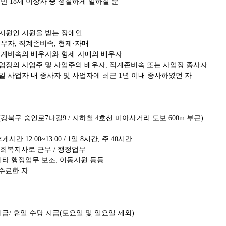
:
만
18
세 이상자 중 성실하게 일하실 분
지원인 지원을 받는 장애인
배우자
,
직계존비속
,
형제
·
자매
직계비속의 배우자와 형제
·
자매의 배우자
업장의 사업주 및 사업주의 배우자
,
직계존비속 또는 사업장 종사자
일 사업자 내 종사자 및 사업자에 최근
1
년 이내 종사하였던 자
(
강북구 숭인로
7
나길
9 /
지하철
4
호선 미아사거리 도보
600m
부근
)
휴게시간
12:00~13:00 / 1
일
8
시간
,
주
40
시간
사회복지사로 근무
/
행정업무
기타 행정업무 보조
,
이동지원 등등
수료한 자
지급
/
휴일 수당 지급
(
토요일 및 일요일 제외
)