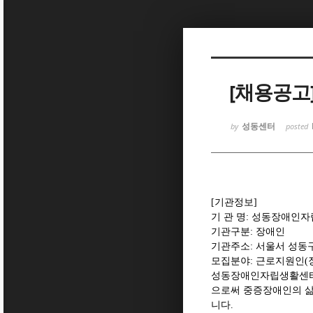
Sketchbook5, 스케치북5
[채용공고
성동센터
by
posted
Sketchbook5, 스케치북5
[
기관정보
]
기 관 명
:
성동장애인자
기관구분
:
장애인
기관주소
:
서울서 성동
모집분야
:
근로지원인
(
성동장애인자립생활센
으로써 중증장애인의 삶
니다
.