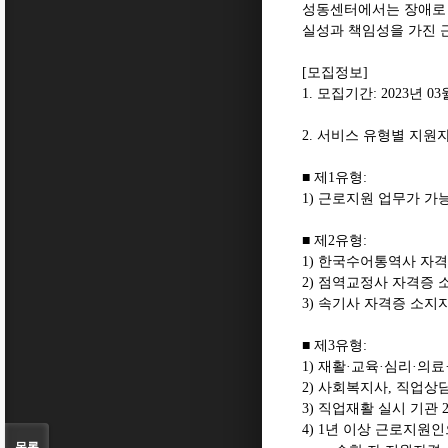
성동센터에서는 장애로 
실성과 책임성을 가진
[
모집정보
]
1.
모집기간
: 2023
년
03
2.
서비스 유형별 지원
■
제
1
유형
:
1)
근로지원 업무가 가
■
제
2
유형
:
1)
한국수어통역사 자격
2)
점역교정사 자격증 
3)
속기사 자격증 소지자
■
제
3
유형
:
1)
재활
·
교육
·
심리
·
의료
2)
사회복지사
,
직업상
3)
직업재활 실시 기관
4) 1
년 이상 근로지원인
목록