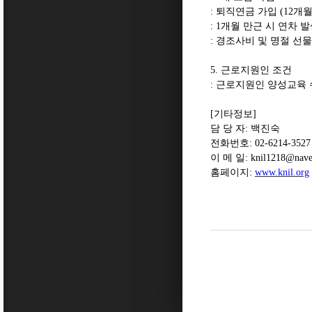
:
퇴직연금 가입
(12
개월
: 1
개월 만근 시 연차 
:
경조사비 및 명절 선물
5.
근로지원인 조건
:
근로지원인 양성교육
[
기타정보
]
담 당 자
:
백진숙
전화번호
: 02-6214-3527
이 메 일
: knil1218@nav
홈페이지
:
www.knil.org