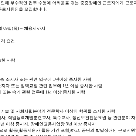
인해 부수적인 업무 수행에 어려움을 겪는 중증장애인 근로자에게 근로
 근로지원인을 모집합니다
.
월
09
일
(
목
) ~
채용시까지
자격 요건
능한 사람
증 소지사 또는 관련 업무에
1
년이상 종사한 사람
소지자 또는 점역교정 관련 업무에
1
년 이상 종사한 사람
 또는 속기 관련 업무에
1
년 이상 종사한 사람
·
기술 및 사회사헙분야의 전문학사 이상의 학위를 소지한 사람
담사
,
직업능력개발훈련교사
,
특수교사
,
정신보건전문요원 등 관련분야 자
2
년 이상 종사자
,
장애인고용사업장
3
년 이상 종사자
으로 활동
(
활동지원사 활동 기간 포함
)
하고
,
공단의 발달장애인 근로지원