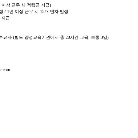
 이상 근무 시 적립금 지급
)
발생
/ 1
년 이상 근무 시
15
개 연차 발생
 지급
 수료자
(
별도 양성교육기관에서 총
20
시간 교육
,
보통
3
일
)
er.com