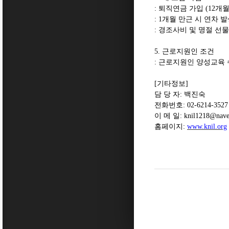
:
퇴직연금 가입
(12
개월
: 1
개월 만근 시 연차 
:
경조사비 및 명절 선물
5.
근로지원인 조건
:
근로지원인 양성교육
[
기타정보
]
담 당 자
:
백진숙
전화번호
: 02-6214-3527
이 메 일
: knil1218@nav
홈페이지
:
www.knil.org