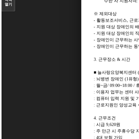
수한 자 지원자격
열기
※
제외대상
-
활동보조서비스
,
근로
-
지원 대상 장애인의 
-
지원 대상 장애인의 
-
장애인이 근무하는 사
-
장애인이 근무하는 동
3.
근무장소
&
시간
■
늘사랑요양복지센터
:
뇌병변 장애인
(1
유형
)
:
월
~
금
/ 09:00~18:00 /
:
이용자 업무는 센터 
:
컴퓨터 입력 지원 및 
:
근로지원인 양성교육 
4.
근무조건
:
시급
9,620
원
:
주 만근 시 주휴수당 
: 4
대 보험 가입