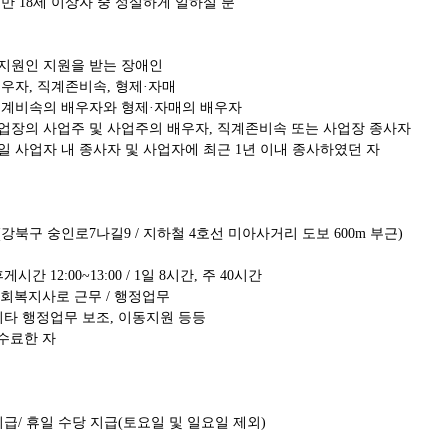
:
만
18
세 이상자 중 성실하게 일하실 분
지원인 지원을 받는 장애인
배우자
,
직계존비속
,
형제
·
자매
직계비속의 배우자와 형제
·
자매의 배우자
업장의 사업주 및 사업주의 배우자
,
직계존비속 또는 사업장 종사자
일 사업자 내 종사자 및 사업자에 최근
1
년 이내 종사하였던 자
(
강북구 숭인로
7
나길
9 /
지하철
4
호선 미아사거리 도보
600m
부근
)
휴게시간
12:00~13:00 / 1
일
8
시간
,
주
40
시간
사회복지사로 근무
/
행정업무
기타 행정업무 보조
,
이동지원 등등
수료한 자
지급
/
휴일 수당 지급
(
토요일 및 일요일 제외
)