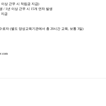
 이상 근무 시 적립금 지급
)
발생
/ 1
년 이상 근무 시
15
개 연차 발생
 지급
 수료자
(
별도 양성교육기관에서 총
20
시간 교육
,
보통
3
일
)
er.com