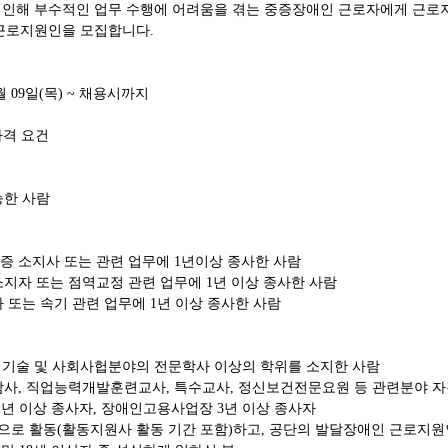
인해 부수적인 업무 수행에 어려움을 겪는 중증장애인 근로자에게 근로
 근로지원인을 모집합니다
.
월
09
일
(
목
) ~
채용시까지
자격 요건
능한 사람
증 소지사 또는 관련 업무에
1
년이상 종사한 사람
소지자 또는 점역교정 관련 업무에
1
년 이상 종사한 사람
 또는 속기 관련 업무에
1
년 이상 종사한 사람
·
기술 및 사회사헙분야의 전문학사 이상의 학위를 소지한 사람
담사
,
직업능력개발훈련교사
,
특수교사
,
정신보건전문요원 등 관련분야 자
2
년 이상 종사자
,
장애인고용사업장
3
년 이상 종사자
으로 활동
(
활동지원사 활동 기간 포함
)
하고
,
공단의 발달장애인 근로지원