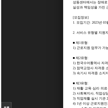
성동센터에서는 장애로 
실성과 책임성을 가진
[
모집정보
]
1.
모집기간
: 2023
년
03
2.
서비스 유형별 지원
■
제
1
유형
:
1)
근로지원 업무가 가
■
제
2
유형
:
1)
한국수어통역사 자격
2)
점역교정사 자격증 
3)
속기사 자격증 소지자
■
제
3
유형
:
1)
재활
·
교육
·
심리
·
의료
2)
사회복지사
,
직업상
3)
직업재활 실시 기관
4) 1
년 이상 근로지원인
목록