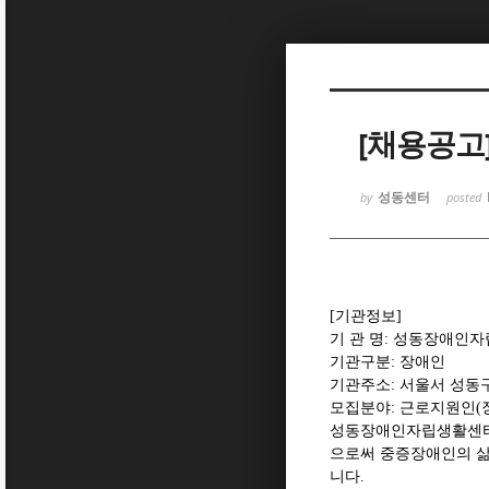
Sketchbook5, 스케치북5
[채용공고
성동센터
by
posted
Sketchbook5, 스케치북5
[
기관정보
]
기 관 명
:
성동장애인자
기관구분
:
장애인
기관주소
:
서울서 성동
모집분야
:
근로지원인
(
성동장애인자립생활센
으로써 중증장애인의 삶
니다
.