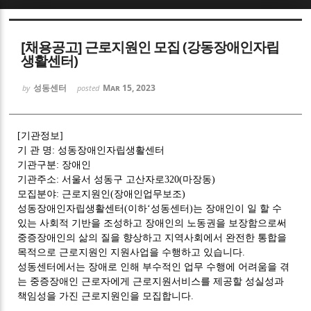
Sketchbook5, 스케치북5
[채용공고] 근로지원인 모집 (강동장애인자립
생활센터)
성동센터
Mar 15, 2023
by
posted
Sketchbook5, 스케치북5
[
기관정보
]
기 관 명
:
성동장애인자립생활센터
기관구분
:
장애인
기관주소
:
서울서 성동구 고산자로
320(
마장동
)
모집분야
:
근로지원인
(
장애인업무보조
)
성동장애인자립생활센터
(
이하
‘
성동센터
)
는 장애인이 일 할 수
있는 사회적 기반을 조성하고 장애인의 노동권을 보장함으로써
중증장애인의 삶의 질을 향상하고 지역사회에서 완전한 통합을
목적으로 근로지원인 지원사업을 수행하고 있습니다
.
성동센터에서는 장애로 인해 부수적인 업무 수행에 어려움을 겪
는 중증장애인 근로자에게 근로지원서비스를 제공할 성실성과
책임성을 가진 근로지원인을 모집합니다
.