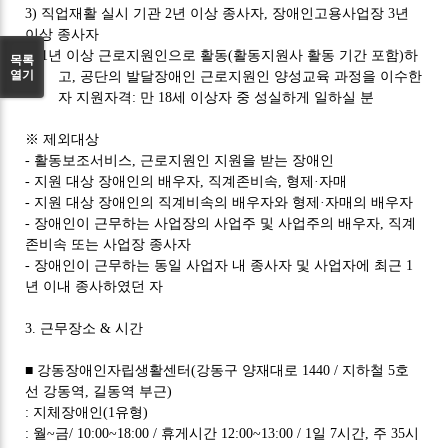
3)
직업재활 실시 기관
2
년 이상 종사자
,
장애인고용사업장
3
년
이상 종사자
4) 1
년 이상 근로지원인으로 활동
(
활동지원사 활동 기간 포함
)
하
목록
열기
고
,
공단의 발달장애인 근로지원인 양성교육 과정을 이수한
자 지원자격
:
만
18
세 이상자 중 성실하게 일하실 분
※
제외대상
-
활동보조서비스
,
근로지원인 지원을 받는 장애인
-
지원 대상 장애인의 배우자
,
직계존비속
,
형제
·
자매
-
지원 대상 장애인의 직계비속의 배우자와 형제
·
자매의 배우자
-
장애인이 근무하는 사업장의 사업주 및 사업주의 배우자
,
직계
존비속 또는 사업장 종사자
-
장애인이 근무하는 동일 사업자 내 종사자 및 사업자에 최근
1
년 이내 종사하였던 자
3.
근무장소
&
시간
■
강동장애인자립생활센터
(
강동구 양재대로
1440 /
지하철
5
호
선 강동역
,
길동역 부근
)
:
지체장애인
(1
유형
)
:
월
~
금
/ 10:00~18:00 /
휴게시간
12:00~13:00 / 1
일
7
시간
,
주
35
시