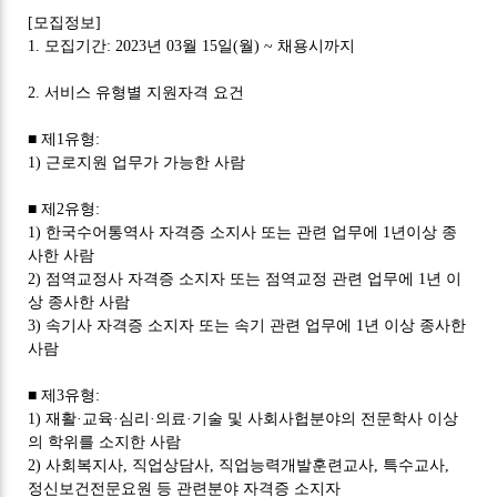
[
모집정보
]
1.
모집기간
: 2023
년
03
월
15
일
(
월
) ~
채용시까지
2.
서비스 유형별 지원자격 요건
■
제
1
유형
:
1)
근로지원 업무가 가능한 사람
■
제
2
유형
:
1)
한국수어통역사 자격증 소지사 또는 관련 업무에
1
년이상 종
사한 사람
2)
점역교정사 자격증 소지자 또는 점역교정 관련 업무에
1
년 이
상 종사한 사람
3)
속기사 자격증 소지자 또는 속기 관련 업무에
1
년 이상 종사한
사람
■
제
3
유형
:
1)
재활
·
교육
·
심리
·
의료
·
기술 및 사회사헙분야의 전문학사 이상
의 학위를 소지한 사람
2)
사회복지사
,
직업상담사
,
직업능력개발훈련교사
,
특수교사
,
정신보건전문요원 등 관련분야 자격증 소지자