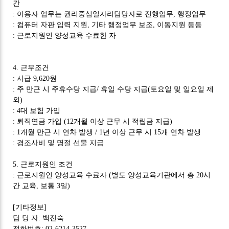
간
:
이용자 업무는 권리중심일자리담당자로 진행업무
,
행정업무
:
컴퓨터 자판 입력 지원
,
기타 행정업무 보조
,
이동지원 등등
:
근로지원인 양성교육 수료한 자
4.
근무조건
:
시급
9,620
원
:
주 만근 시 주휴수당 지급
/
휴일 수당 지급
(
토요일 및 일요일 제
외
)
: 4
대 보험 가입
:
퇴직연금 가입
(12
개월 이상 근무 시 적립금 지급
)
: 1
개월 만근 시 연차 발생
/ 1
년 이상 근무 시
15
개 연차 발생
:
경조사비 및 명절 선물 지급
5.
근로지원인 조건
:
근로지원인 양성교육 수료자
(
별도 양성교육기관에서 총
20
시
간 교육
,
보통
3
일
)
[
기타정보
]
담 당 자
:
백진숙
전화번호
: 02-6214-3527