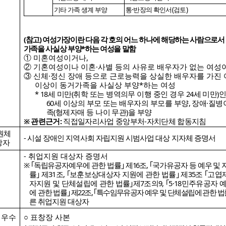
기타 가족 생계 부양
통
·
반장의 확인서
(
검토
)
(
참고
)
여성가장이란 다음 각 호의 어느 하나에 해당하는 사람으로서
가족을 사실상 부양
*
하는 여성을 말함
①
미혼여성이거나
,
②
기혼여성이나 이혼
·
사별 등의 사유로 배우자가 없는 여성
③
신체
·
정신 장애 등으로 근로능력을 상실한 배우자를 가진
이상이 동거가족을 사실상 부양
*
하는 여성
*
18
세 미만
(
취학 또는 병역의무 이행 중인 경우
24
세 미만
)
인
60
세 이상의 부모 또는 배우자의 부모를 부양
,
장애
·
질병
족
(
형제자매 등 나이 무관
)
을 부양
※
관련근거
:
직접일자리사업 중앙부처
-
자치단체 합동지침
원
체
-
시설 장애인 지역사회 자립지원 시범사업 대상 지자체 증명서
상자
-
취업지원 대상자 증명서
※ ｢
독립유공자예우에 관한 법률
｣
제
16
조
,
｢
국가유공자 등 예우 및 
률
｣
제
31
조
,
｢
보훈보상대상자 지원에 관한 법률
｣
제
35
조
｢
고엽
자지원 및 단체설립에 관한 법률
｣
제
7
조의
9,
｢
5·18
민주유공자 예
에
관한 법률
｣
제
22
조
,
｢
특수임무유공자 예우 및 단체설립에 관한 법
른 취업지원 대상자
 우수
○
표창장 사본