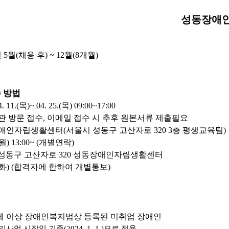
성동장애
년
5
월
(
채용 후
) ~ 12
월
(8
개월
)
수 방법
4. 11.(
목
)~ 04. 25.(
목
) 09:00~17:00
관 방문 접수
,
이메일 접수 시 추후 원본서류 제출필요
애인자립생활센터
(
서울시 성동구 고산자로
320 3
층 평생교육팀
)
월
) 13:00~ (
개별연락
)
 성동구 고산자로
320
성동장애인자립생활센터
화
) (
합격자에 한하여 개별통보
)
세 이상 장애인복지법상 등록된 미취업 장애인
리사업 시작일 기준
(2024. 1. 1.)
으로 적용