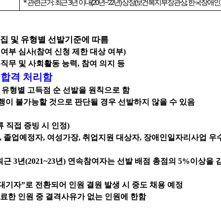
*
관련근거
:
최근
3
년 이내
(‘20
년
~‘22
년
)
상장
(
보건복지부장관상
,
한국장애인
집 및 유형별 선발기준에 따름
여부 심사
(
참여 신청 제한 대상 여부
)
직무 및 사회활동 능력
,
참여 의지 등
불합격 처리함
 유형별 고득점 순 선발을 원칙으로 함
이 불가능할 것으로 판단될 경우 선발하지 않을 수 있음
류 직접 증빙 시 인정
)
,
졸업예정자
,
여성가장
,
취업지원 대상자
,
장애인일자리사업 우
 최근
3
년
(2021~23
년
)
연속참여자는 선발 배점 총점의
5%
이상을 
대기자
”
로 전환되어 인원 결원 발생 시 중도 채용 예정
료한 인원 중 결격사유가 없는 인원에 한함