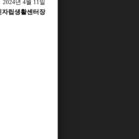
2024
년
4
월
11
일
인자립생활센터장