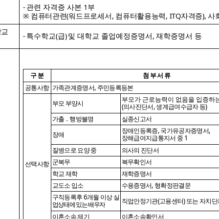
-
관련 자격증 사본
1
부
※
컴퓨터관련
(
워드프로세서
,
컴퓨터활용능력
, ITQ
자격증
),
사
학교
-
특수학교
(
급
)
및 대학교 졸업예정증명서
,
재학증명서 등
구 분
첨 부 서 류
공통사항
가족관계증명서
,
주민등록등본
부모가 근로능력이 없음을 입증하
부모 부양시
(
의사진단서
,
생계급여수급자 등
)
가출
․
행방불명
실종신고서
장애인등록증
,
국가유공자증명서
,
장애
장해급여지급통지서 중
1
질병으로 요양 중
의사의 진단서
군복무
복무확인서
선택사항
학교 재학
재학증명서
교도소 입소
수용증명서
,
형확정판결문
구직등록후
6
개월 이상
실
직업안정기관
(
고용센터
)
또는 자치단
업상태에 있는 배우자
이혼소송 제기
이혼소송확인서