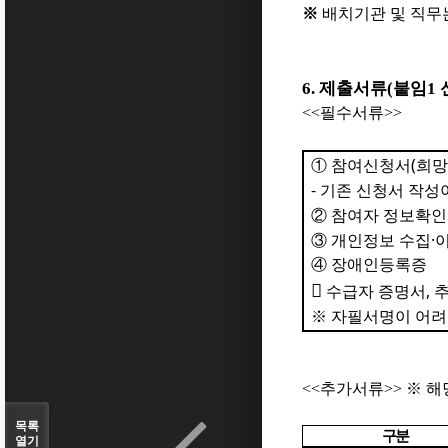
※
배치기관 및 직무
6.
제출서류
(
붙임
1
<<
필수서류
>>
(
①
참여신청서
희망
-
기존 신청서 작성
②
참여자 정보확
·
③
개인정보 수집
이
④
장애인등록증

,
수급자 증명서
※
자필서명이 어려
<<
추가서류
>>
※
해
목록
구분
열기