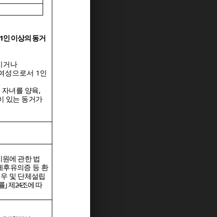
1
인 이상의 동거
이거나
 여성으로서
1
인
 자녀를 양육
,
이 있는 동거가
지원에
관한 법
제후유의증 등 환
우 및 단체설립
률
｣
제
24
조에
따