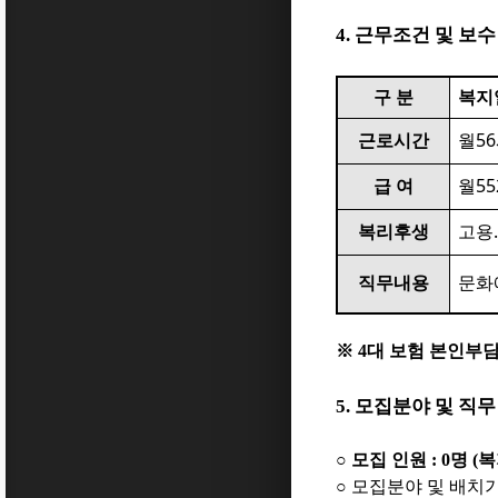
4.
근무조건 및 보수
구 분
복지
56
근로시간
월
55
급 여
월
복리후생
고용
직무내용
문화
※
4
대 보험 본인부담
5.
모집분야 및 직무
○
모집 인원
: 0
명
(
복
○
모집분야 및 배치