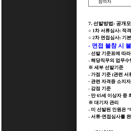
참여자
7.
선발방법
:
공개모
○
1
차 서류심사
:
적격
○
2
차 면접심사
:
기본
-
면접 불참 시 
-
선발 기준표에 따라
-
해당직무의 업무수행
※
세부 선발기준
-
가점 기준
(
관련 서
·
관련 자격증 소지자
-
감점 기준
·
만
65
세 이상자 중
※
대기자 관리
-
미 선발된 인원은
“
-
서류
·
면접심사를 완