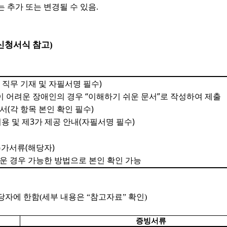
는 추가 또는 변경될 수 있음
.
신청서식 참고
)
)
 직무 기재 및 자필서명 필수
“
”
이 어려운 장애인의 경우
이해하기 쉬운 문서
로 작성하여 제출
(
)
인서
각 항목 본인 확인 필수
3
(
)
용 및 제
가 제공 안내
자필서명 필수
(
)
추가서류
해당자
운 경우 가능한 방법으로 본인 확인 가능
당자에 한함
(
세부 내용은
“
참고자료
”
확인
)
증빙서류