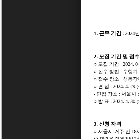
1.
근무 기간
: 2024
2.
모집 기간 및 접
○
모집 기간
: 2024. 0
○
접수 방법
:
수행기
○
접수 장소
:
성동장
○
면 접
: 2024. 4. 29.(
-
면접 장소
:
서울시
○
발 표
: 2024. 4. 30.(
3.
신청 자격
○
서울시 거주 만
18
※
연령은 장애인일자