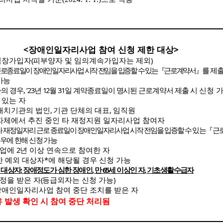
<
장애인일자리사업 참여 신청 제한 대상
>
직장가입자
(
피부양자 및 임의계속가입자는 제외
)
근로종료일이 장애인일자리사업 시작 전임을 입증할 수 있는
『
근로계약서
』
를
제출
가능
자의 경우
, ’23
년
12
월
31
일 계약종료일이 명시된 근로계약서 제출 시
신청 
있는 자
배치기관의 법인
,
기관 단체의 대표
,
임직원
자체에서 추진 중인 타 재정지원 일자리사업 참여자
타 재정일자리 근로 종료일이 장애인일자리사업 시작 전임을 입증할 수
있는
『
근
우에 한해 신청 가능
사업에
2
년 이상 연속으로 참여한 자
한 예외 대상자
*
에 해당될 경우 신청 가능
 대상자
:
장애정도가 심한 장애인
,
만
65
세 이상인 자
,
기초생활수급자
정을 받은 자
(
등급외자는 신청 가능
)
장애인일자리사업 참여 중단 조치를 받은 자
유 발생 확인 시 참여 중단 처리됨