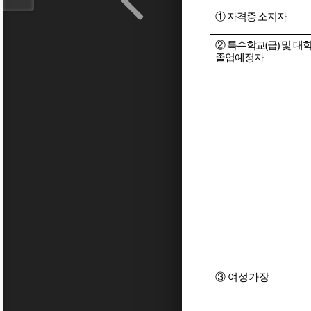
①
자격증 소지자
②
특수학교
(
급
)
및 대
졸업예정자
③
여성가장