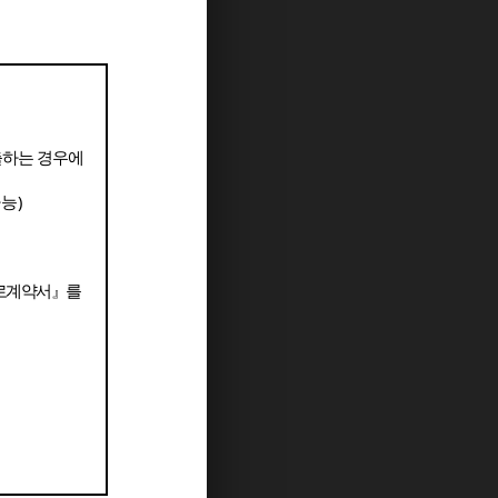
하는 경우에
가능
)
로계약서
』
를