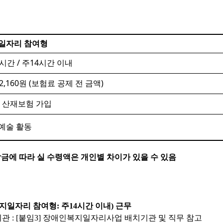
일자리 참여형
/
14
시간
주
시간 이내
2,160
(
)
원
보험료 공제 전 금액
.
산재보험 가입
예술 활동
금에 따라 실 수령액은 개인별 차이가 있을 수 있음
지일자리 참여형
:
주
14
시간 이내
)
근무
기관
: [
붙임
3]
장애인복지일자리사업 배치기관 및 직무 참고