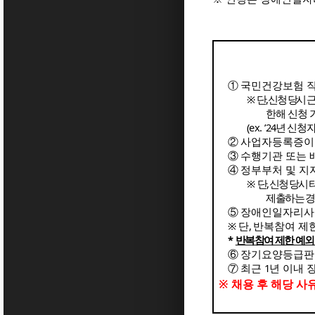
①
국민건강보험 
※
단
,
신청 당시 
한해 신청 
(ex.
’24
년 신청
②
사업자등록증이 
③
수행기관 또는 
④
정부부처 및 지
※
단
,
신청 당시 
제출하는 경
⑤
장애인일자리
※
단
,
반복참여 제
*
반복참여 제한 예외
⑥
장기요양등급판
⑦
최근
1
년 이내 
※
채용 후 해당 사