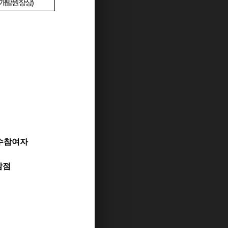
개발원장상
)
수참여자
감점