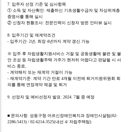
7.
입주자 선정 기준 및 심사항목
①
소득 및 자산확인
:
제출하신 기초생활수급자 및 차상위계층
증명서를 통해 실시
②
신청자 현황조사
:
전문인력이 신청자 방문 인터뷰 실시
8.
입주기간 및 재계약조건
-
입주기간
: 2
년
,
최장
4
년까지 계약 갱신 가능
※
입주 후 자립생활지원서비스 거절 및 공동생활에 불편 및 불
안 조성 등 자립생활주택 거주가 현저히 어렵다고 판달될 시 서
비스 종료
,
-
계약해지 또는 재계약 거절이 가능
-
재계약기준
:
계약 기간 만료
4
개월 이전에 퇴거지원위원회 회
의를 통해 연장계약 체결 및 퇴거
9.
선정자 및 예비선정자 발표
: 2024. 7
월 중 예정
■
문의사항
:
성동구청 어르신장애인복지과 장애인시설팀
(02-
2286-5413)
/ 02-6214-3525(내선 4/ 자립주택팀)