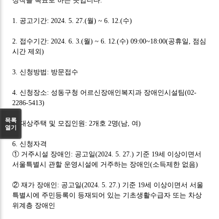
정착을 목표로 하는 곳입니다
.
1.
공고기간
: 2024. 5. 27.(
월
) ~ 6. 12.(
수
)
2.
접수기간
: 2024. 6. 3.(
월
) ~ 6. 12.(
수
) 09:00~18:00(
공휴일
,
점심
시간 제외
)
3.
신청방법
:
방문접수
4.
신청장소
:
성동구청 어르신장애인복지과 장애인시설팀
(02-
2286-5413)
목록
5.
대상주택 및 모집인원
: 2
개호
2
명
(
남
,
여
)
열기
6.
신청자격
①
거주시설 장애인
:
공고일
(2024. 5. 27.)
기준
19
세 이상이면서
서울특별시 관할 운영시설에 거주하는 장애인
(
소득제한 없음
)
②
재가 장애인
:
공고일
(2024. 5. 27.)
기준
19
세 이상이면서 서울
특별시에 주민등록이 등재되어 있는 기초생활수급자 또는 차상
위계층 장애인