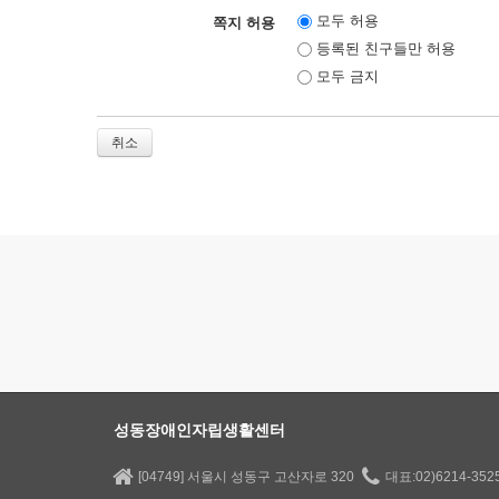
모두 허용
쪽지 허용
등록된 친구들만 허용
모두 금지
취소
성동장애인자립생활센터
[04749] 서울시 성동구 고산자로 320
대표:02)6214-35