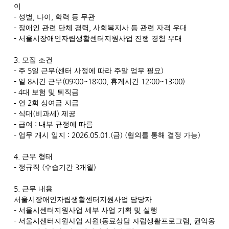
이
-
,
,
성별
나이
학력 등 무관
-
,
장애인 관련 단체 경력
사회복지사 등 관련 자격 우대
-
서울시장애인자립생활센터지원사업 진행 경험 우대
3.
모집 조건
-
5
(
)
주
일 근무
센터 사정에 따라 주말 업무 필요
-
8
(09:00~18:00,
12:00~13:00)
일
시간 근무
휴게시간
- 4
대 보험 및 퇴직금
2
- 연
회 상여급 지급
-
(
)
식대
비과세
제공
-
:
급여
내부 규정에 따름
-
: 2026.05.01.(
) (
)
업무 개시 일지
금
협의를 통해 결정 가능
4.
근무 형태
-
(
3
)
정규직
수습기간
개월
5.
근무 내용
서울시장애인자립생활센터지원사업 담당자
-
서울시센터지원사업 세부 사업 기획 및 실행
-
(
,
서울시센터지원사업 지원
동료상담 자립생활프로그램
권익옹