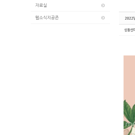
자료실
웹소식지공존
202
성동센