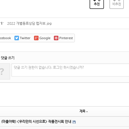
추천
비추천
'
1
'
2022 개별동료상담 웹자보.jpg
cebook
Twitter
Google
Pinterest
댓글 쓰기
댓글 쓰기 권한이 없습니다. 로그인 하시겠습니까?
?
제목
(마을야학) <우리만의 시선으로> 작품전시회 안내