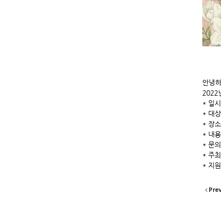
안녕하
202
* 일시
* 대
* 장
* 내
* 문의
* 주
* 지원
Pre