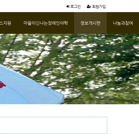
로그인
회원가입
스지원
마을이신나는장애인야학
정보게시판
나눔과참여