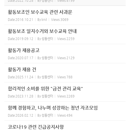
Date
2022.10.28
By
성동센터
Views
8199
활동보조인 보수교육 관련 사과문
Date
2016.10.21
By
knil
Views
3069
활동보조 일지수거와 보수교육 안내
Date
2019.09.12
By
성동센터
Views
2259
활동가 채용공고
Date
2020.07.17
By
성동센터
Views
2129
활동가 채용 건
Date
2025.11.24
By
성동센터
Views
788
합리적인 소비를 위한 "금전 관리 교육"
Date
2023.11.28
By
성동센터
Views
2269
함께 경험하고, 나누며 성장하는 청년 자조모임
Date
2026.02.12
By
성동센터
Views
494
코로나19 관련 긴급공지사항