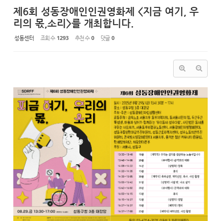
제6회 성동장애인인권영화제 <지금 여기, 우
리의 몫,소리>를 개최합니다.
성동센터
조회 수
1293
추천 수
0
댓글
0