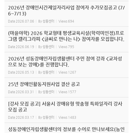
2026년 장애인시간제일자리사업 참여자 추가모집공고 (7/
6~7/13)
Date
2026.07.06
By
성동센터
Views
694
(마을야학) 2026 학교형태 평생교육시설(학력미인정)프로
그램 캘리그라피 <글씨로 만나는 나> 참여자를 모집합니다.
Date
2026.06.19
By
성동센터
Views
795
2026년 성동장애인자립생활센터 주민 참여 강좌 <교차성
으로 보는 장애>를 진행합니다.
Date
2026.05.13
By
성동센터
Views
1267
25년 장애인활동지원사업 결산 공고
Date
2026.03.31
By
성동센터
Views
1577
[강사 모집 공고] 서울시 장애유형 맞춤형 특화일자리 강사
모집 공고
Date
2026.03.17
By
성동센터
Views
1483
성동장애인자립생활센터의 정보를 수어로 만나보세요(농인