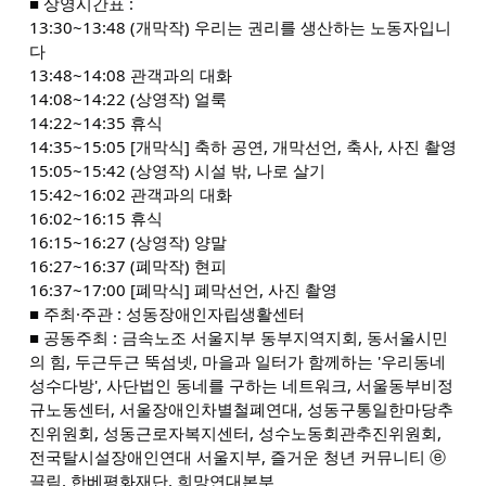
■ 상영시간표 :
13:30~13:48 (개막작) 우리는 권리를 생산하는 노동자입니
다
13:48~14:08 관객과의 대화
14:08~14:22 (상영작) 얼룩
14:22~14:35 휴식
14:35~15:05 [개막식] 축하 공연, 개막선언, 축사, 사진 촬영
15:05~15:42 (상영작) 시설 밖, 나로 살기
15:42~16:02 관객과의 대화
16:02~16:15 휴식
16:15~16:27 (상영작) 양말
16:27~16:37 (폐막작) 현피
16:37~17:00 [폐막식] 폐막선언, 사진 촬영
■ 주최·주관 : 성동장애인자립생활센터
■ 공동주최 : 금속노조 서울지부 동부지역지회, 동서울시민
의 힘, 두근두근 뚝섬넷, 마을과 일터가 함께하는 '우리동네
성수다방', 사단법인 동네를 구하는 네트워크, 서울동부비정
규노동센터, 서울장애인차별철폐연대, 성동구통일한마당추
진위원회, 성동근로자복지센터, 성수노동회관추진위원회,
전국탈시설장애인연대 서울지부, 즐거운 청년 커뮤니티 ⓔ
끌림, 한베평화재단, 희망연대본부