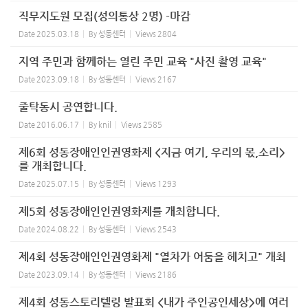
직무지도원 모집(성의통상 2명) -마감
Date
2025.03.18
By
성동센터
Views
2804
지역 주민과 함께하는 열린 주민 교육 "사진 촬영 교육"
Date
2023.09.18
By
성동센터
Views
2167
줄탁동시 공연합니다.
Date
2016.06.17
By
knil
Views
2585
제6회 성동장애인인권영화제 <지금 여기, 우리의 몫,소리>
를 개최합니다.
Date
2025.07.15
By
성동센터
Views
1293
제5회 성동장애인인권영화제를 개최합니다.
Date
2024.08.22
By
성동센터
Views
2543
제4회 성동장애인인권영화제 "열차가 어둠을 헤치고" 개최
Date
2023.09.14
By
성동센터
Views
2186
제4회 성동스토리텔링 발표회 <내가 주인공인세상>에 여러