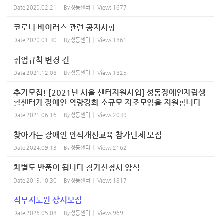
Date
2020.02.21
By
성동센터
Views
1677
코로나 바이러스 관련 공지사항
Date
2020.01.30
By
성동센터
Views
1861
취업규칙 변경 건
Date
2021.12.08
By
성동센터
Views
1825
추가모집! [2021년 서울 센터지원사업] 성동장애인자립생
활센터가 장애인 역량강화 소규모 자조모임을 지원합니다
Date
2021.06.16
By
성동센터
Views
2039
찾아가는 장애인 인식개선교육 참가단체 모집
Date
2024.09.13
By
성동센터
Views
2162
차별도 반품이 됩니다 참가신청서 양식
Date
2019.10.30
By
성동센터
Views
1817
직무지도원 상시모집
Date
2026.05.08
By
성동센터
Views
969