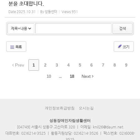
분을 초대합니다.
Date
2025.10.31
By
성동센터
Views
951
검색
목록
쓰기
Prev
1
2
3
4
5
6
7
8
9
10
...
18
Next
개인정보취급방침
오시는길
성동장애인자립생활센터
[04749] 서울시 성동구 고산자로 320 ｜ 이메일: knil26@daum.net
대표번호: 02)6214-3525 ｜ 활동지원상담: 02)6214-3526 ｜ 팩스번호: 02)6008-
3525