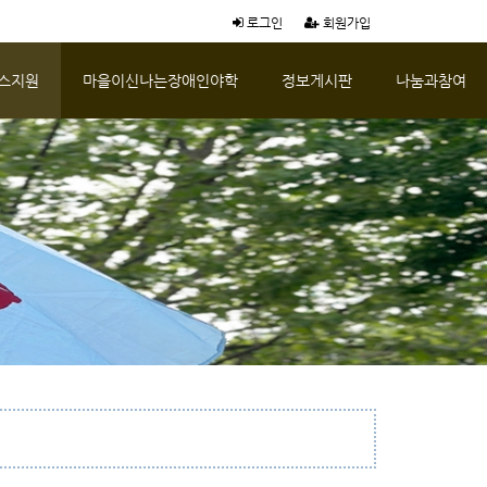
로그인
회원가입
스지원
마을이신나는장애인야학
정보게시판
나눔과참여