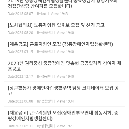
2018년 성동장애인자립생활센터 동료상담가 양성기초과
정집단상담 참여자를 모집합니다!
Date
2018.08.07
By
knil
Views
1943
[노사협의회] 노동자위원 입후보 모집 및 선거 공고
Date
2024.08.20
By
성동센터
Views
1940
[채용공고] 근로지원인 모집 (강동장애인자립생활센터)
Date
2023.03.15
By
성동센터
Views
1940
2023년 권리중심 중증장애인 맞춤형 공공일자리 참여자 채
용공고
Date
2022.12.17
By
성동센터
Views
1940
[상근활동가 장애인자립생활주택 담당 코디네이터 모집 공
고]
Date
2022.06.08
By
성동센터
Views
1934
[채용공고] 근로지원인 모집(장애인부모연대 성동지회, 중
랑장애인자립생활센터)
Date
2023.05.31
By
성동센터
Views
1921