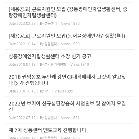
[채용공고] 근로지원인 모집 (강동장애인자립생활센터, 중
랑장애인자립생활센터)
Date
2023.02.28
By
성동센터
Views
1920
[채용공고] 근로지원인 모집(동서울장애인자립생활센터)
Date
2022.10.14
By
성동센터
Views
1920
성동장애인자립생활센터 소장 선거 공고
Date
2018.01.19
By
선거관리위원회
Views
1910
2018 권익옹호 두번째 강연<3대적폐폐지 그것이 알고싶
다!> 가 진행됩니다.
Date
2018.10.19
By
knil
Views
1899
2022년 보치아 신규심판강습회 사업홍보 및 참여자 모집
건
Date
2022.07.12
By
성동센터
Views
1891
제 2차 성동센터 멘토교육 진행합니다.
Date
2024.08.12
By
성동센터
Views
1889