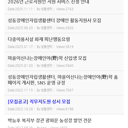
2026년 근로지원인 지원 서비스 신청 안내
Date
2025.11.11
By
성동센터
Views
2743
성동장애인자립생활센터 장애인 활동지원사 모집
Date
2025.08.20
By
성동센터
Views
2820
다중이용시설 화재 피난행동요령
Date
2025.01.17
By
성동센터
Views
5819
마을이신나는장애인야(野)학 신입생 모집
Date
2025.01.03
By
성동센터
Views
5840
성동장애인자립생활센터, 마을이신나는장애인야(野)학 홈
페이지 게시판, SNS 운영 규정
Date
2022.11.15
By
성동센터
Views
7047
[모집공고] 직무지도원 상시 모집
Date
2022.10.28
By
성동센터
Views
8196
박능후 복지부 장관 광화문 농성장 발언 전문
Date
2017.08.25
By
knil
Views
1973