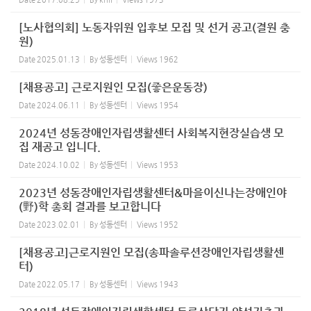
[노사협의회] 노동자위원 입후보 모집 및 선거 공고(결원 충
원)
Date
2025.01.13
By
성동센터
Views
1962
[채용공고] 근로지원인 모집(좋은운동장)
Date
2024.06.11
By
성동센터
Views
1954
2024년 성동장애인자립생활센터 사회복지현장실습생 모
집 재공고 입니다.
Date
2024.10.02
By
성동센터
Views
1953
2023년 성동장애인자립생활센터&마을이신나는장애인야
(野)학 총회 결과를 보고합니다
Date
2023.02.01
By
성동센터
Views
1952
[채용공고]근로지원인 모집(송파솔루션장애인자립생활센
터)
Date
2022.05.17
By
성동센터
Views
1943