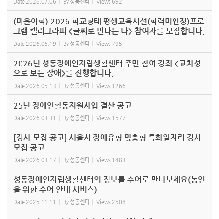
Date
2026.07.06
By
성동센터
Views
692
(마을야학) 2026 학교형태 평생교육시설(학력미인정)프로
그램 캘리그라피 <글씨로 만나는 나> 참여자를 모집합니다.
Date
2026.06.19
By
성동센터
Views
795
2026년 성동장애인자립생활센터 주민 참여 강좌 <교차성
으로 보는 장애>를 진행합니다.
Date
2026.05.13
By
성동센터
Views
1266
25년 장애인활동지원사업 결산 공고
Date
2026.03.31
By
성동센터
Views
1577
[강사 모집 공고] 서울시 장애유형 맞춤형 특화일자리 강사
모집 공고
Date
2026.03.17
By
성동센터
Views
1483
성동장애인자립생활센터의 정보를 수어로 만나보세요(농인
을 위한 수어 안내 서비스)
Date
2025.11.11
By
성동센터
Views
2508