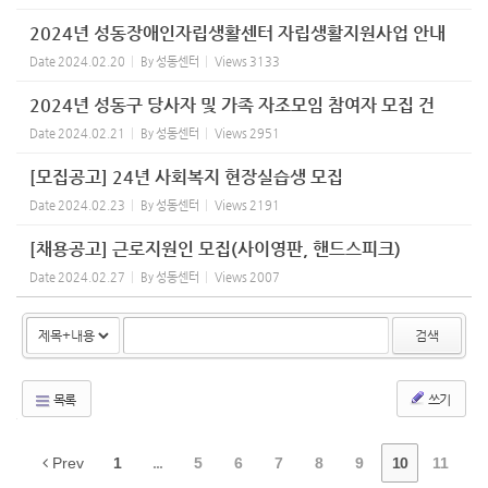
2024년 성동장애인자립생활센터 자립생활지원사업 안내
Date
2024.02.20
By
성동센터
Views
3133
2024년 성동구 당사자 및 가족 자조모임 참여자 모집 건
Date
2024.02.21
By
성동센터
Views
2951
[모집공고] 24년 사회복지 현장실습생 모집
Date
2024.02.23
By
성동센터
Views
2191
[채용공고] 근로지원인 모집(사이영판, 핸드스피크)
Date
2024.02.27
By
성동센터
Views
2007
검색
목록
쓰기
Prev
1
...
5
6
7
8
9
10
11