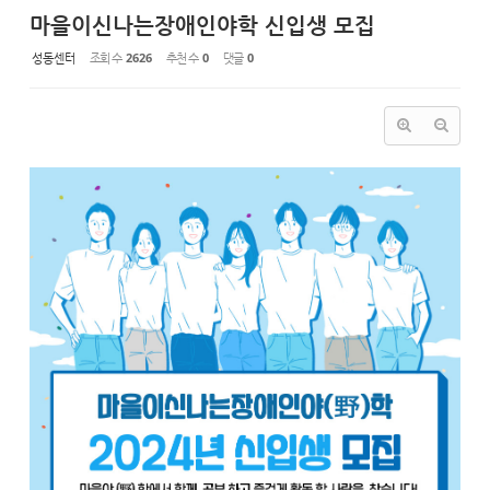
마을이신나는장애인야학 신입생 모집
성동센터
조회 수
2626
추천 수
0
댓글
0