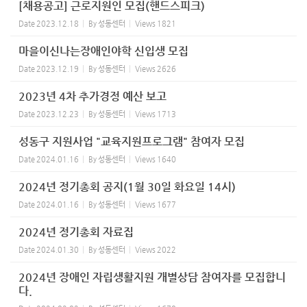
[채용공고] 근로지원인 모집(핸드스피크)
Date
2023.12.18
By
성동센터
Views
1821
마을이신나는장애인야학 신입생 모집
Date
2023.12.19
By
성동센터
Views
2626
2023년 4차 추가경정 예산 보고
Date
2023.12.23
By
성동센터
Views
1713
성동구 지원사업 "교육지원프로그램" 참여자 모집
Date
2024.01.16
By
성동센터
Views
1640
2024년 정기총회 공지(1월 30일 화요일 14시)
Date
2024.01.16
By
성동센터
Views
1677
2024년 정기총회 자료집
Date
2024.01.30
By
성동센터
Views
2022
2024년 장애인 자립생활지원 개별상담 참여자를 모집합니
다.