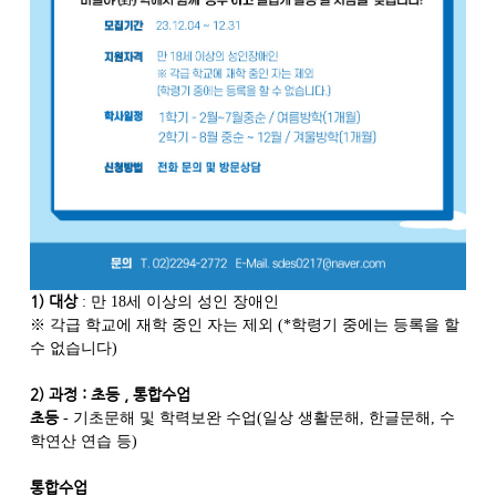
1)
대상
:
만
18
세 이상의 성인 장애인
※
각급 학교에 재학 중인 자는 제외
(*
학령기 중에는 등록을 할
수 없습니다)
2)
과정
:
초등 , 통합수업
초등
-
기초문해 및 학력보완 수업
(
일상 생활문해
,
한글문해
,
수
학연산 연습 등
)
통합수업