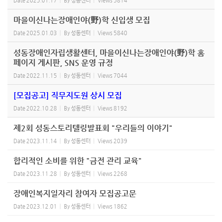
Date
2025.01.17
By
성동센터
Views
5814
마을이신나는장애인야(野)학 신입생 모집
Date
2025.01.03
By
성동센터
Views
5840
성동장애인자립생활센터, 마을이신나는장애인야(野)학 홈
페이지 게시판, SNS 운영 규정
Date
2022.11.15
By
성동센터
Views
7044
[모집공고] 직무지도원 상시 모집
Date
2022.10.28
By
성동센터
Views
8192
제2회 성동스토리텔링발표회 "우리들의 이야기"
Date
2023.11.14
By
성동센터
Views
2039
합리적인 소비를 위한 "금전 관리 교육"
Date
2023.11.28
By
성동센터
Views
2268
장애인복지일자리 참여자 모집공고문
Date
2023.12.01
By
성동센터
Views
1862