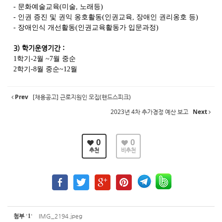
-
문화예술교육
(
미술
, 노래
등
)
-
인권 증진 및 권익 옹호활동
(
인권교육
,
장애인 권리옹호 등
)
-
장애인식 개선활동
(
인권교육활동가 입문과정
)
3)
학기운영기간
:
1
학기
-2
월
~7
월 중순
2
학기
-8
월 중순
~12
월
Prev
[채용공고] 근로지원인 모집(핸드스피크)
2023년 4차 추가경정 예산 보고
Next
0
0
추천
비추천
첨부
'
1
'
IMG_2194.jpeg