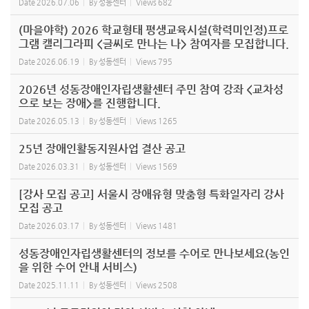
Date
2026.07.06
By
성동센터
Views
682
(마을야학) 2026 학교형태 평생교육시설(학력미인정)프로
그램 캘리그라피 <글씨로 만나는 나> 참여자를 모집합니다.
Date
2026.06.19
By
성동센터
Views
795
2026년 성동장애인자립생활센터 주민 참여 강좌 <교차성
으로 보는 장애>를 진행합니다.
Date
2026.05.13
By
성동센터
Views
1265
25년 장애인활동지원사업 결산 공고
Date
2026.03.31
By
성동센터
Views
1569
[강사 모집 공고] 서울시 장애유형 맞춤형 특화일자리 강사
모집 공고
Date
2026.03.17
By
성동센터
Views
1481
성동장애인자립생활센터의 정보를 수어로 만나보세요(농인
을 위한 수어 안내 서비스)
Date
2025.11.11
By
성동센터
Views
2508