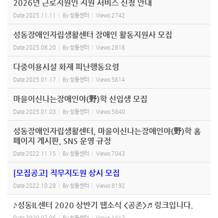
2026년 근로지원인 지원 서비스 신청 안내
Date
2025.11.11
By
성동센터
Views
2742
성동장애인자립생활센터 장애인 활동지원사 모집
Date
2025.08.20
By
성동센터
Views
2818
다중이용시설 화재 피난행동요령
Date
2025.01.17
By
성동센터
Views
5814
마을이신나는장애인야(野)학 신입생 모집
Date
2025.01.03
By
성동센터
Views
5840
성동장애인자립생활센터, 마을이신나는장애인야(野)학 홈
페이지 게시판, SNS 운영 규정
Date
2022.11.15
By
성동센터
Views
7043
[모집공고] 직무지도원 상시 모집
Date
2022.10.28
By
성동센터
Views
8192
♪성동IL센터 2020 상반기 웹소식 <공존>♬ 링크입니다.
Date
2020.07.06
By
성동센터
Views
1412