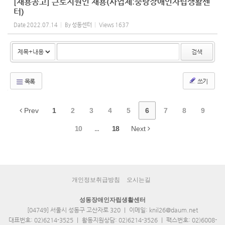
[채용공고] 근로지원인 채용(사업체:중랑장애인자립생활센
터)
Date
2022.07.14
By
성동센터
Views
1637
검색
목록
쓰기
Prev
1
2
3
4
5
6
7
8
9
10
...
18
Next
개인정보취급방침
오시는길
성동장애인자립생활센터
[04749] 서울시 성동구 고산자로 320 ｜ 이메일: knil26@daum.net
대표번호: 02)6214-3525 ｜ 활동지원상담: 02)6214-3526 ｜ 팩스번호: 02)6008-