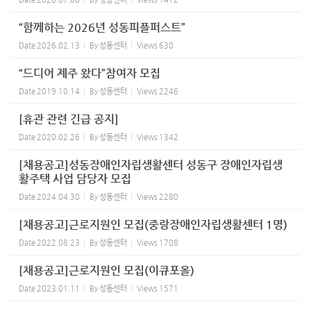
“함께하는 2026년 성동피플퍼스트”
Date
2026.02.13
By
성동센터
Views
630
“드디어 제주 왔다”참여자 모집
Date
2019.10.14
By
성동센터
Views
2246
[휴관 관련 긴급 공지]
Date
2020.02.26
By
성동센터
Views
1342
[채용공고]성동장애인자립생활센터 성동구 장애인자립생
활주택 사업 담당자 모집
Date
2024.04.30
By
성동센터
Views
2280
[채용공고]근로지원인 모집(중랑장애인자립생활센터 1명)
Date
2022.08.23
By
성동센터
Views
1708
[채용공고]근로지원인 모집(이큐포올)
Date
2023.01.11
By
성동센터
Views
1571