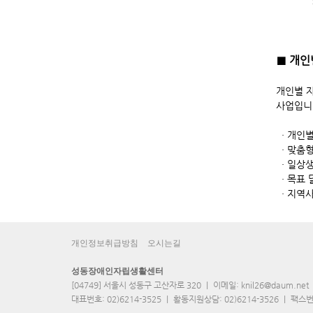
■ 개인별
개인별 자
사업입니
· 개인별
· 맞춤형
· 일상생
· 목표 
· 지역사
개인정보취급방침
오시는길
성동장애인자립생활센터
[04749] 서울시 성동구 고산자로 320 ｜ 이메일: knil26@daum.net
대표번호: 02)6214-3525 ｜ 활동지원상담: 02)6214-3526 ｜ 팩스번호