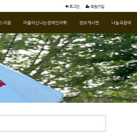
로그인
회원가입
스지원
마을이신나는장애인야학
정보게시판
나눔과참여