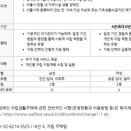
서울시 관할 내 거주시설 생활 장애인
주자격
서울시에 등록되어 있는 만 19세 이상 차상위 또는 기초생활수급자인 재
주기간
4년(최대 6년
기본적인 자기관리가 가능하며, 일정 기간
일정 기간 경험과 
형험과 훈련을 통해 사회적 자립 역량을 지
개인적 자립 역량 
원형태
원하는 유형
하는 유형
지원 인력의 간헐적 지원 형태
지원 인력의 집중적
주거 지원 서비스 제공
원내용
개인별 자립 지원계획 수립 및 실행
성별
남성
여성
택유형
민간 임대, 아파트
공공 임대, 빌라
정원
2명
2명
이터 유무
O
X
 장애인 자립생활주택에 관한 전반적인 사항(운영현황과 이용방법 등)은 복지
:
https://www.welfare.seoul.kr/idl/contents/change1-1.do
 02-6214-3525 / 내선 4, 자립 주택팀