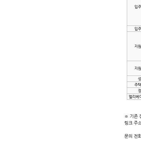
입
입
지
지
주
엘리베
※ 기존
링크 주소
문의 전화: