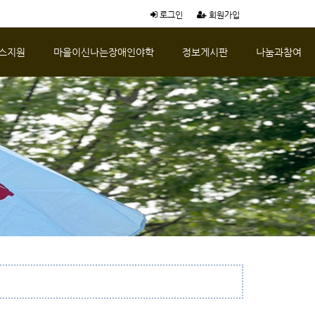
로그인
회원가입
스지원
마을이신나는장애인야학
정보게시판
나눔과참여