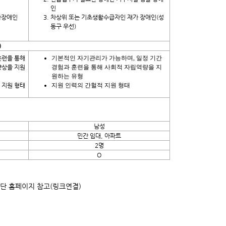
인
가장애인
차상위 또는 기초생활수급자인 재가 장애인(성
동구 우선)
)
훈련을 통해
기본적인 자기관리가 가능하며, 일정 기간
향상을 지원
경험과 훈련을 통해 사회적 자립역량을 지
원하는 유형
 지원 형태
지원 인력의 간헐적 지원 형태
남성
민간 임대, 아파트
2명
O
재단 홈페이지 참고(링크연결)