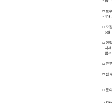
-
점수
□
보
- 4
대
□
모
- 6
월
□
면
-
자세
-
합격
□
근
□
접 
□
문
Pre