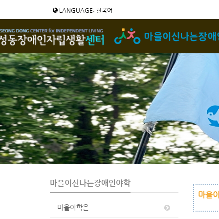
Sketchbook5, 스케치북5
Sketchbook5, 스케치북5
LANGUAGE: 한국어
마을이신나는장애인야학
마을이
마을야학은