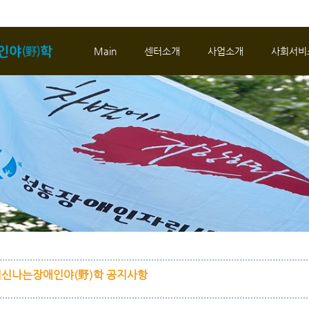
메뉴 건너뛰기
Main
센터소개
사업소개
사회서비
신나는장애인야(野)학 공지사항