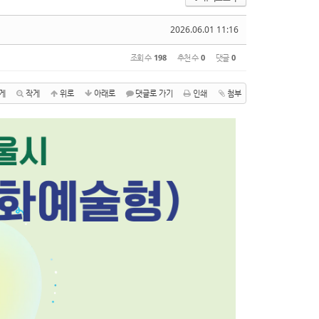
2026.06.01 11:16
조회 수
198
추천 수
0
댓글
0
게
작게
위로
아래로
댓글로 가기
인쇄
첨부