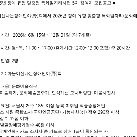
6
5
년 장애 유형 맞춤형 특화일자리사업
차 참여자 모집공고
■
(
)
2026
(
이신나는장애인야
野
학에서
년 장애 유형 맞춤형 특화일자리
문화
: 2026
6
15
~ 12
31
(
7
)
무기간
년
월
일
월
일
약
개월
:
~
, 11:00 ~ 17:00 (
12:00~13:00
)
20
무시간
월
목
휴게시간
포함
주
시간
: 2
집인원
명
:
(
)
무지
마을이신나는장애인야
野
학
:
무내용
문화예술직무
,
,
,
미술작가
문화예술연주가
인식개선 모니터링단
마을사진사
:
18
격요건
서울시 거주
세 이상 등록 미취업 최중증장애인
(
)
(x1)
290
스 지원 종합조사
국민연금공단
기능제한
점수
점 이상
45
능점수
점 이하
40
발달장애평가점수
점 이하
1
장애인복지카드 소지자 중 카드로 장애
급이 확인되는 자