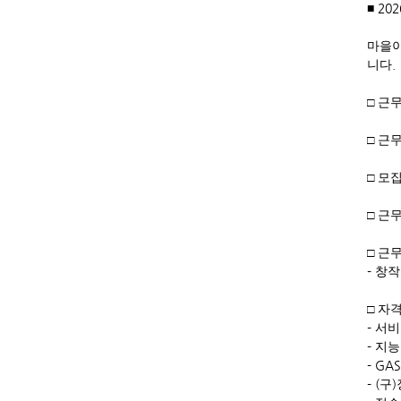
202
■
마을
.
니다
□
근
□
근
□
모
□
근
□
근
-
창작
□
자
-
서비
-
지
- GAS
- (
)
구