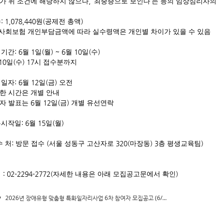
, ‘
’
가 위 조건에 해당하지 않으나
최중증으로 보인다
는 등의 임상심리사의
: 1,078,440
(
)
수
원
공제전 총액
 사회보험 개인부담금액에 따라 실수령액은 개인별 차이가 있을 수 있음
: 6
1
(
) ~ 6
10
(
)
집기간
월
일
월
월
일
수
10
(
) 17
일
수
시 접수분까지
: 6
12
(
)
접일자
월
일
금
오전
한 시간은 개별 안내
6
12
(
)
자 발표는
월
일
금
개별 유선연락
: 6
15
(
)
무시작일
월
일
월
:
(
320(
) 3
)
수 처
방문 접수
서울 성동구 고산자로
마장동
층 평생교육팀
: 02-2294-2772(
)
의
자세한 내용은 아래 모집공고문에서 확인
v
2026년 장애유형 맞춤형 특화일자리사업 6차 참여자 모집공고 (6/...