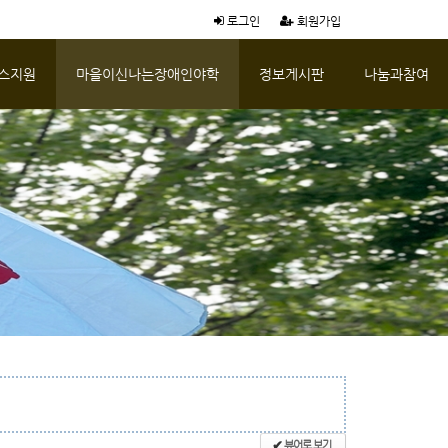
로그인
회원가입
스지원
마을이신나는장애인야학
정보게시판
나눔과참여
뷰어로 보기
✔