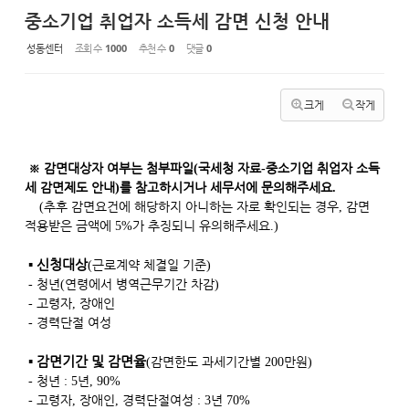
중소기업 취업자 소득세 감면 신청 안내
성동센터
조회 수
1000
추천 수
0
댓글
0
크게
작게
※
감면대상자 여부는 첨부파일
국세청 자료
중소기업 취업자 소득
(
-
세 감면제도 안내
를 참고하시거나 세무서에 문의해주세요
)
.
추후 감면요건에 해당하지 아니하는 자로 확인되는 경우
감면
(
,
적용받은 금액에
가 추징되니 유의해주세요
5%
.)
▪
신청대상
근로계약 체결일 기준
(
)
청년
연령에서 병역근무기간 차감
-
(
)
고령자
장애인
-
,
경력단절 여성
-
▪
감면기간 및 감면율
감면한도 과세기간별
만원
(
200
)
청년
년
-
: 5
, 90%
고령자
장애인
경력단절여성
년
-
,
,
: 3
70%