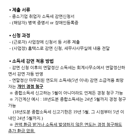
▪
제출 서류
중소기업 취업자 소득세 감면신청서
-
해당자
병역 증명서
장애인등록증
- (
)
or
▪
신청 과정
근로자
사업장에 신청서 등 서류 제출
- (
)
사업장
홈택스로 감면 신청
세무사사무실에 내용 전달
- (
)
,
▪
소득세 감면 적용 방법
감면 신청 이후의 연말정산 소득세는 회계사무소에서 연말정산하
-
면서 감면 자동 반영
연말정산 마무리된 연도의 소득세
년 이내
감면 소급적용 희망
-
(5
)
자는
개인 경정 청구
※
종합소득세 신고하는
월이 아니더라도 언제든 경청 청구 가능
5
※
기간계산 예시
년도분 종합소득세는
년
월까지 경정 청구
: 18
24
5
가능
년도분 종합소득세 신고기한은
년
월
그 시점부터
년 이
(18
19
5
,
5
내인
년
월까지
24
5
.)
※
전액 환급 받거나 소득세 발생하지 않은 연도는 경정 청구해도
추가 환급 없음
.