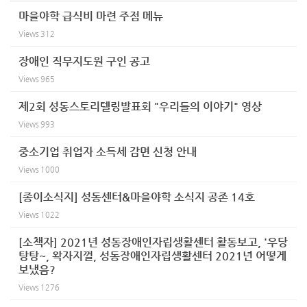
마을야학 급식비 마련 주점 메뉴
Views
312
장애인 직무지도원 구인 공고
Views
965
제2회 성동스토리텔링발표회 "우리들의 이야기" 영상
Views
993
중소기업 취업자 소득세 감면 신청 안내
Views
1000
[종이소식지] 성동센터&마을야학 소식지 공존 14호
Views
1022
[소책자] 2021년 성동장애인자립생활센터 활동보고, '우당
탕탕~, 왁자지껄, 성동장애인자립생활센터 2021년 어떻게
보냈음?
Views
1276