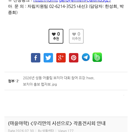
:
https://forms.gle/uyjemNmFQaMnG3gz7
※
신청링크
.
:
02-6214-3525
3 (
:
,
아
문 의
자립지원팀
내선
담당자
한성희
박
)
종희
0
0
추천
비추천
2026년 성동 어울림 보치아 대회 참여 요강.hwp
,
첨부
'
2
'
보치아 홍보 웹자보.jpg
(마을야학) <우리만의 시선으로> 작품전시회 안내
Date
2026.07.30
By
성동센터
Views
177