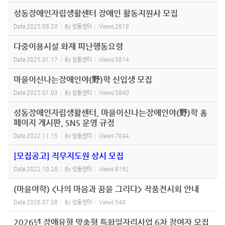
성동장애인자립생활센터 장애인 활동지원사 모집
Date
2025.08.20
By
성동센터
Views
2818
다중이용시설 화재 피난행동요령
Date
2025.01.17
By
성동센터
Views
5814
마을이신나는장애인야(野)학 신입생 모집
Date
2025.01.03
By
성동센터
Views
5840
성동장애인자립생활센터, 마을이신나는장애인야(野)학 홈
페이지 게시판, SNS 운영 규정
Date
2022.11.15
By
성동센터
Views
7044
[모집공고] 직무지도원 상시 모집
Date
2022.10.28
By
성동센터
Views
8192
(마을야학) <나의 마음과 꿈을 그리다> 작품전시회 안내
Date
2026.07.08
By
성동센터
Views
540
2026년 장애유형 맞춤형 특화일자리사업 6차 참여자 모집