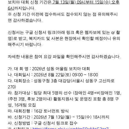
7
13
(
) 09
15
(
)
보치아 대회 신청 기간은
월
일
월
시부터
일
수
오후
6
.
시
까지입니다
※
신청 기간 이전에 접수하셔도 접수되지 않는 점 유의해주시
.
면 감사하겠습니다
(
qr
신청서는 구글 신청서 링크
아래 링크 혹은 웹자보에 있는
촬
)
,
영
로 받고
복지카드 및 사본은 현장에서 확인할 예정이니 유의
.
해주시기 바랍니다
.
자세한 내용은 참여 요강 파일을 확인해주시면 감사하겠습니다
.
: 2026
가
대 회 명
년 성동 어울림 보치아 대회
.
: 2026
8
22
(
) 09:00 ~ 18:00
나
대회일시
년
월
일
토
.
:
3
(
다
대회장소
성동구청
층 대강당
서울시 성동구 고산자로
270)
.
:
5
(
4
+
1
,
라
참가대상
팀당 최대
명의 선수
장애인
명
비장애인
명
(
3
,
2
)
8
주전
명
후보
명이내
활동지원사 및 운영진 포함 총
명 구
, 16
성
개팀 모집
.
: 16
마
대회진행
강 토너먼트 방식
.
: 2026
7
13
(
) ~ 15
(
) 18
바
신청기간
년
월
일
월
일
수
시까지
.
:
사
신청방법
구글 신청서 링크로 접수