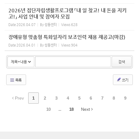
2026년 집단자립생활프로그램 「내 일 찾고! 내 돈을 지키
고!」 사업 안내 및 참여자 모집
Date
2026.04.07
By
성동센터
Views
628
장애유형 맞춤형 특화일자리 보조인력 채용 재공고(마감)
Date
2026.04.01
By
성동센터
Views
904
검색
목록
쓰기
Prev
1
2
3
4
5
6
7
8
9
10
...
18
Next