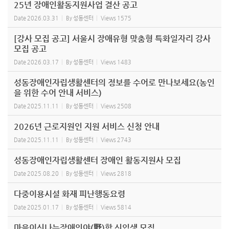
25년 장애인활동지원사업 결산 공고
Date
2026.03.31
By
성동센터
Views
1575
[강사 모집 공고] 서울시 장애유형 맞춤형 특화일자리 강사
모집 공고
Date
2026.03.17
By
성동센터
Views
1483
성동장애인자립생활센터의 정보를 수어로 만나보세요(농인
을 위한 수어 안내 서비스)
Date
2025.11.11
By
성동센터
Views
2508
2026년 근로지원인 지원 서비스 신청 안내
Date
2025.11.11
By
성동센터
Views
2743
성동장애인자립생활센터 장애인 활동지원사 모집
Date
2025.08.20
By
성동센터
Views
2818
다중이용시설 화재 피난행동요령
Date
2025.01.17
By
성동센터
Views
5814
마을이신나는장애인야(野)학 신입생 모집