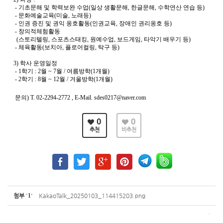
 - 기초문해 및 학력보완 수업(일상 생활문해, 한글문해, 수학연산 연습 등)
 - 문화예술교육(미술, 노래등)
 - 인권 증진 및 권익 옹호활동(인권교육, 장애인 권리옹호 등)
 - 창의적체험활동
  (스토리텔링, 스포츠스태킹, 원예수업, 보드게임, 타악기 배우기 등)
 - 체육활동(보치아, 플로어컬링, 탁구 등)
3) 학사 운영일정
 - 1학기 : 2월 ~ 7월 / 여름방학(1개월)
 - 2학기 : 8월 ~ 12월 / 겨울방학(1개월)
 문의) T. 02-2294-2772 , E-Mail. sdes0217@naver.com
0
0
추천
비추천
첨부
'
1
'
KakaoTalk_20250103_114415203.png