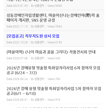
Date
2025.01.03
By
성동센터
Views
5840
성동장애인자립생활센터, 마을이신나는장애인야(野)학 홈
페이지 게시판, SNS 운영 규정
Date
2022.11.15
By
성동센터
Views
7044
[모집공고] 직무지도원 상시 모집
Date
2022.10.28
By
성동센터
Views
8193
(마을야학) <나의 마음과 꿈을 그리다> 작품전시회 안내
Date
2026.07.08
By
성동센터
Views
540
2026년 장애유형 맞춤형 특화일자리사업 6차 참여자 모집
공고 (6/24 ~ 7/2)
Date
2026.06.24
By
성동센터
Views
780
2026년 장애 유형 맞춤형 특화일자리사업 5차 참여자 모집
공고(6/1 ~ 6/10)
Date
2026.06.01
By
성동센터
Views
974