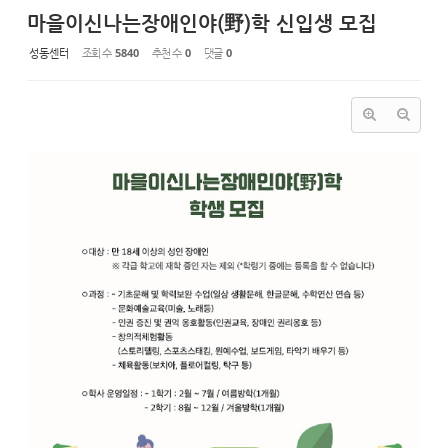
마을이신나는장애인야(野)학 신입생 모집
성동센터
조회 수
5840
추천 수
0
댓글
0