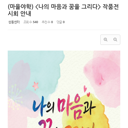
(마을야학) <나의 마음과 꿈을 그리다> 작품전
시회 안내
성동센터
조회 수
540
추천 수
0
댓글
0