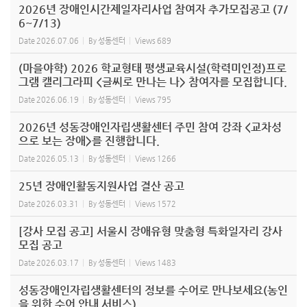
2026년 장애인시간제일자리사업 참여자 추가모집공고 (7/
6~7/13)
Date
2026.07.06
By
성동센터
Views
689
(마을야학) 2026 학교형태 평생교육시설(학력미인정)프로
그램 캘리그라피 <글씨로 만나는 나> 참여자를 모집합니다.
Date
2026.06.19
By
성동센터
Views
795
2026년 성동장애인자립생활센터 주민 참여 강좌 <교차성
으로 보는 장애>를 진행합니다.
Date
2026.05.13
By
성동센터
Views
1266
25년 장애인활동지원사업 결산 공고
Date
2026.03.31
By
성동센터
Views
1572
[강사 모집 공고] 서울시 장애유형 맞춤형 특화일자리 강사
모집 공고
Date
2026.03.17
By
성동센터
Views
1483
성동장애인자립생활센터의 정보를 수어로 만나보세요(농인
을 위한 수어 안내 서비스)