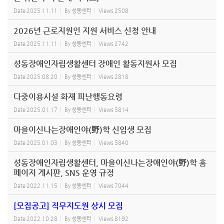
Date
2025.11.11
By
성동센터
Views
2508
2026년 근로지원인 지원 서비스 신청 안내
Date
2025.11.11
By
성동센터
Views
2742
성동장애인자립생활센터 장애인 활동지원사 모집
Date
2025.08.20
By
성동센터
Views
2818
다중이용시설 화재 피난행동요령
Date
2025.01.17
By
성동센터
Views
5814
마을이신나는장애인야(野)학 신입생 모집
Date
2025.01.03
By
성동센터
Views
5840
성동장애인자립생활센터, 마을이신나는장애인야(野)학 홈
페이지 게시판, SNS 운영 규정
Date
2022.11.15
By
성동센터
Views
7044
[모집공고] 직무지도원 상시 모집
Date
2022.10.28
By
성동센터
Views
8192