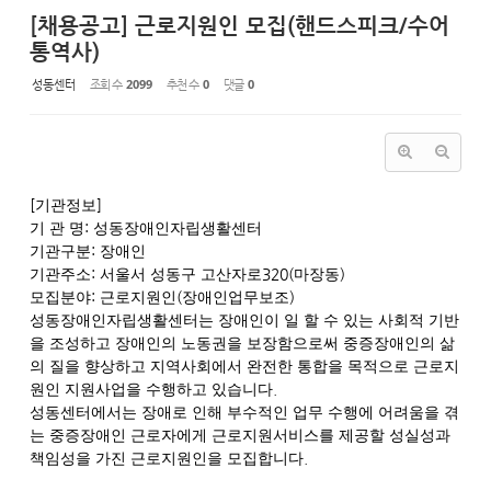
[채용공고] 근로지원인 모집(핸드스피크/수어
통역사)
성동센터
조회 수
2099
추천 수
0
댓글
0
[
]
기관정보
:
기 관 명
성동장애인자립생활센터
:
기관구분
장애인
:
320(
)
기관주소
서울서 성동구 고산자로
마장동
:
(
)
모집분야
근로지원인
장애인업무보조
성동장애인자립생활센터는 장애인이 일 할 수 있는 사회적 기반
을 조성하고 장애인의 노동권을 보장함으로써 중증장애인의 삶
의 질을 향상하고 지역사회에서 완전한 통합을 목적으로 근로지
.
원인 지원사업을 수행하고 있습니다
성동센터에서는 장애로 인해 부수적인 업무 수행에 어려움을 겪
는 중증장애인 근로자에게 근로지원서비스를 제공할 성실성과
.
책임성을 가진 근로지원인을 모집합니다