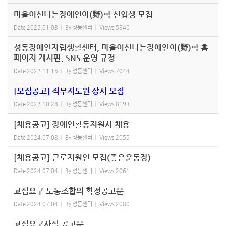
마을이신나는장애인야(野)학 신입생 모집
Date
2025.01.03
By
성동센터
Views
5840
성동장애인자립생활센터, 마을이신나는장애인야(野)학 홈
페이지 게시판, SNS 운영 규정
Date
2022.11.15
By
성동센터
Views
7044
[모집공고] 직무지도원 상시 모집
Date
2022.10.28
By
성동센터
Views
8193
[채용공고] 장애인활동지원사 채용
Date
2024.07.08
By
성동센터
Views
2055
[채용공고] 근로지원인 모집(좋은운동장)
Date
2024.07.04
By
성동센터
Views
2061
교섭요구 노동조합의 확정공고문
Date
2024.07.04
By
성동센터
Views
2080
교섭요구사실 공고문