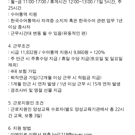
:
~
11:00-17:00 /
12:00~13:00 / 1
5
,
월
금
휴게시간
일
시간
주
25
시간
:
수어통역 지원
:
1
한국수어통역사 자격증 소지자 혹은 한국수어 관련 업무
년
이상 종사자
:
(
)
근무시간대 변동 될 수 있음
유동적인 편
4.
근무조건
:
11,832
/
9,860
* 120%
시급
원
수어통역 지원시
원
:
/
(
주 만근 시 주휴수당 지급
휴일 수당 지급
토요일 및 일요일
)
제외
: 4
대 보험 가입
:
(12
)
퇴직연금 가입
개월 이상 근무 시 적립금 지급
: 1
/ 1
15
개월 만근 시 연차 발생
년 이상 근무 시
개 연차 발생
:
경조사비 및 명절 선물 지급
5.
근로지원인 조건
:
(
22
근로지원인 양성교육 수료자
별도 양성교육기관에서 총
시
,
3
)
간 교육
보통
일
6.
지원 방법
:
knil1218@naver.com
이메일로 이력서 제출