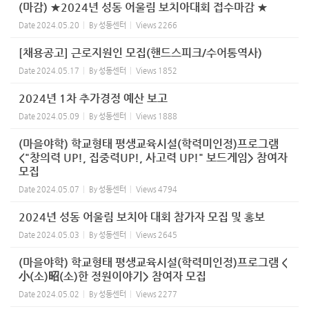
(마감) ★2024년 성동 어울림 보치아대회 접수마감 ★
Date
2024.05.20
By
성동센터
Views
2266
[채용공고] 근로지원인 모집(핸드스피크/수어통역사)
Date
2024.05.17
By
성동센터
Views
1852
2024년 1차 추가경정 예산 보고
Date
2024.05.09
By
성동센터
Views
1888
(마을야학) 학교형태 평생교육시설(학력미인정)프로그램
<"창의력 UP!, 집중력UP!, 사고력 UP!" 보드게임> 참여자
모집
Date
2024.05.07
By
성동센터
Views
4794
2024년 성동 어울림 보치아 대회 참가자 모집 및 홍보
Date
2024.05.03
By
성동센터
Views
2645
(마을야학) 학교형태 평생교육시설(학력미인정)프로그램 <
小(소)昭(소)한 정원이야기> 참여자 모집
Date
2024.05.02
By
성동센터
Views
2277