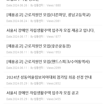
Date
2024.06.26
By
성동센터
Views
1880
[채용공고] 근로지원인 모집(너른마당, 광남고등학교)
Date
2024.06.24
By
성동센터
Views
2081
서울시 장애인 자립생활주택 입주자 모집 재공고 입니다.
Date
2024.06.17
By
성동센터
Views
1877
[채용공고] 근로지원인 모집(좋은운동장)
Date
2024.06.11
By
성동센터
Views
1953
[채용공고] 근로지원인 모집(핸드스피크/수어통역사)
Date
2024.06.11
By
성동센터
Views
2099
2024년 성동어울림보치아대회 참가팀 최종 선정 안내
Date
2024.05.29
By
성동센터
Views
2652
서울시 장애인 자립생활주택 입주자 모집 공고
Date
2024.05.29
By
성동센터
Views
3455