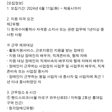
[
]
모집정보
1.
: 2024
6
11
(
) ~
모집기간
년
월
일
화
채용시까지
2.
지원 자격 요건
2
:
제
유형
1)
1
한국수어통역사 자격증 소지사 또는 관련 업무에
년이상 종
사한 사람
※
근무 제외대상
-
,
활동지원서비스
근로지원인 지원을 받는 장애인
-
,
,
·
지원 대상 장애인의 배우자
직계존비속
형제
자매
-
·
지원 대상 장애인의 직계비속의 배우자와 형제
자매의 배우자
-
,
장애인이 근무하는 사업장의 사업주 및 사업주의 배우자
직계
존비속 또는 사업장 종사자
-
1
장애인이 근무하는 동일 사업자 내 종사자 및 사업자에 최근
년 이내 종사하였던 자
3.
&
근무장소
시간
(
83 /
2
①
핸드스피크
서울 마포구 와우산로
지하철
호선 홍대입
)
구역 인근
:
(2
)
청각장애
유형