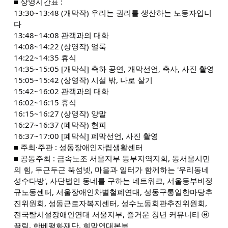
■ 상영시간표 :
13:30~13:48 (개막작) 우리는 권리를 생산하는 노동자입니
다
13:48~14:08 관객과의 대화
14:08~14:22 (상영작) 얼룩
14:22~14:35 휴식
14:35~15:05 [개막식] 축하 공연, 개막선언, 축사, 사진 촬영
15:05~15:42 (상영작) 시설 밖, 나로 살기
15:42~16:02 관객과의 대화
16:02~16:15 휴식
16:15~16:27 (상영작) 양말
16:27~16:37 (폐막작) 현피
16:37~17:00 [폐막식] 폐막선언, 사진 촬영
■ 주최·주관 : 성동장애인자립생활센터
■ 공동주최 : 금속노조 서울지부 동부지역지회, 동서울시민
의 힘, 두근두근 뚝섬넷, 마을과 일터가 함께하는 '우리동네
성수다방', 사단법인 동네를 구하는 네트워크, 서울동부비정
규노동센터, 서울장애인차별철폐연대, 성동구통일한마당추
진위원회, 성동근로자복지센터, 성수노동회관추진위원회,
전국탈시설장애인연대 서울지부, 즐거운 청년 커뮤니티 ⓔ
끌림, 한베평화재단, 희망연대본부