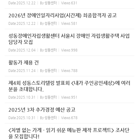
Date
2025.12.22
By
성동센터
Views
631
2026년 장애인일자리사업(시간제) 최종합격자 공고
Date
2025.12.22
By
성동센터
Views
581
성동장애인자립생활센터 서울시 장애인 자립생활주택 사업
담당자 모집
Date
2025.12.04
By
성동센터
Views
998
활동가 채용 건
Date
2025.11.24
By
성동센터
Views
788
제4회 성동스토리텔링 발표회 <내가 주인공인세상>에 여러
분을 초대합니다.
Date
2025.10.31
By
성동센터
Views
951
2025년 3차 추가경정 예산 공고
Date
2025.10.31
By
성동센터
Views
678
<차별 없는 가게 - 읽기 쉬운 메뉴판 제작 프로젝트> 조사단
을 모집합니다!