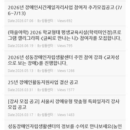
2026년 장애인시간제일자리사업 참여자 추가모집공고 (7/
6~7/13)
Date
2026.07.06
By
성동센터
Views
692
(마을야학) 2026 학교형태 평생교육시설(학력미인정)프로
그램 캘리그라피 <글씨로 만나는 나> 참여자를 모집합니다.
Date
2026.06.19
By
성동센터
Views
795
2026년 성동장애인자립생활센터 주민 참여 강좌 <교차성
으로 보는 장애>를 진행합니다.
Date
2026.05.13
By
성동센터
Views
1266
25년 장애인활동지원사업 결산 공고
Date
2026.03.31
By
성동센터
Views
1577
[강사 모집 공고] 서울시 장애유형 맞춤형 특화일자리 강사
모집 공고
Date
2026.03.17
By
성동센터
Views
1483
성동장애인자립생활센터의 정보를 수어로 만나보세요(농인