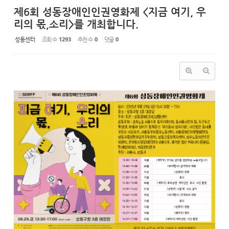
제6회 성동장애인인권영화제 <지금 여기, 우
리의 몫,소리>를 개최합니다.
성동센터
조회 수
1293
추천 수
0
댓글
0