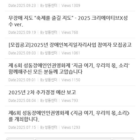
Date
2025.09.23
By
성동센터
Views
1309
무장애 지도 “축제를 즐길 지도” - 2025 크리에이티브X성
수 ver.
Date
2025.09.19
By
성동센터
Views
768
[모집공고]2025년 장애인복지일자리사업 참여자 모집공고
Date
2025.09.03
By
성동센터
Views
1061
제 6회 성동장애인인권영화제 '지금 여기, 우리의 몫, 소리'
함께해주신 모든 분들께 고맙습니다
Date
2025.09.01
By
성동센터
Views
1150
2025년 2차 추가경정 예산 보고
Date
2025.08.04
By
성동센터
Views
793
제6회 성동장애인인권영화제 <지금 여기, 우리의 몫,소리>
를 개최합니다.
Date
2025.07.15
By
성동센터
Views
1293