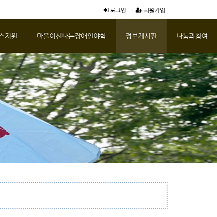
로그인
회원가입
스지원
마을이신나는장애인야학
정보게시판
나눔과참여