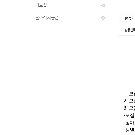
자료실
웹소식지공존
활동가
성동센
1.
모
2.
모
3.
모
-
모
-
장
-
성별