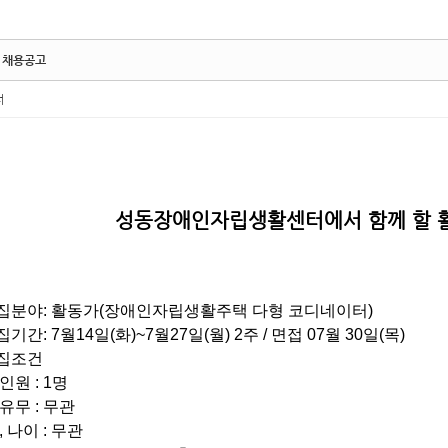
 채용공고
터
성동장애인자립생활센터에서 함께 할 
집분야
:
활동가
(
장애인자립생활주택 다형 코디네이터
)
집기간
: 7
월
14
일
(
화
)~7
월
27
일
(
월
) 2
주
/
면접
07
월
30
일
(
목
)
집조건
집인원
: 1
명
애유무
:
무관
,
나이
:
무관