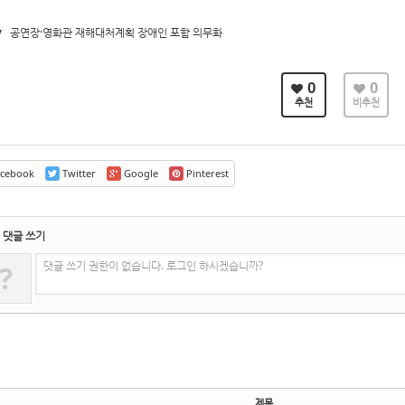
v
공연장·영화관 재해대처계획 장애인 포함 의무화
0
0
추천
비추천
cebook
Twitter
Google
Pinterest
댓글 쓰기
댓글 쓰기 권한이 없습니다. 로그인 하시겠습니까?
?
제목