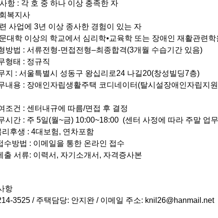
격사항
:
각 호 중 하나 이상 충족한 자
회복지사
련 사업에
3
년 이상 종사한 경험이 있는 자
문대학 이상의 학교에서 심리학
⦁
교육학 또는 장애인 재활관련학
형방법
:
서류전형
-
면접전형
–
최종합격
(3
개월 수습기간 있음
)
무형태
:
정규직
무지
:
서울특별시 성동구 왕십리로
24
나길
20(
창성빌딩
7
층
)
무내용
:
장애인자립생활주택 코디네이터
(탈시설장애인자립지원,
여조건
:
센터내규에 따름
/
면접 후 결정
무시간
:
주
5
일
(
월
~
금
) 10:00~18:00
(
센터 사정에 따라 주말 업무
복리후생
: 4
대보험
,
연차포함
 접수방법 :
이메일을 통한 온라인 접수
 제출 서류:
이력서
,
자기소개서
,
자격증사본
사항
214-3525 /
주택담당
:
안지완 /
이메일 주소
: knil26@hanmail.net