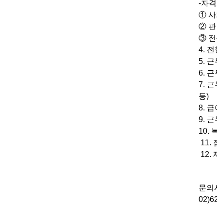
-
자
①
사
②
관
③
전
4.
전
5.
근
6.
근
7.
근
등
)
8.
급
9.
근
10.
11.
12.
문의
02)6