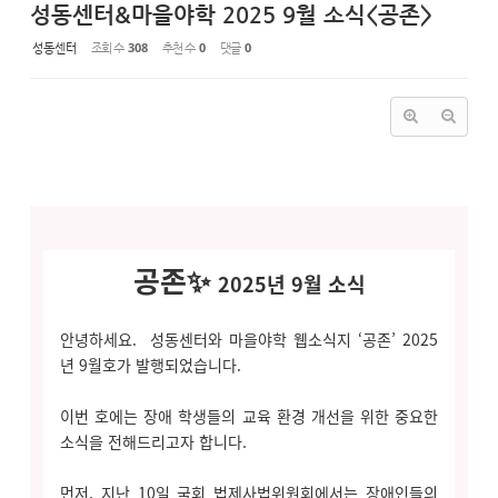
성동센터&마을야학 2025 9월 소식<공존>
성동센터
조회 수
308
추천 수
0
댓글
0