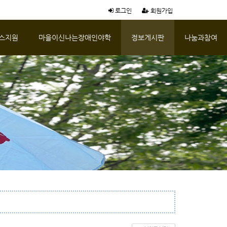
로그인
회원가입
스지원
마을이신나는장애인야학
정보게시판
나눔과참여