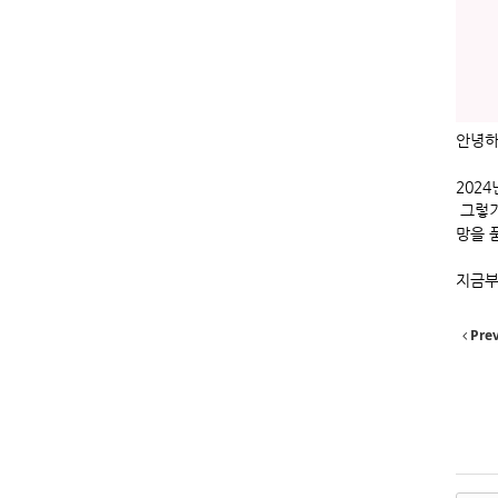
안녕하
202
그렇기
망을 
지금부
Pre