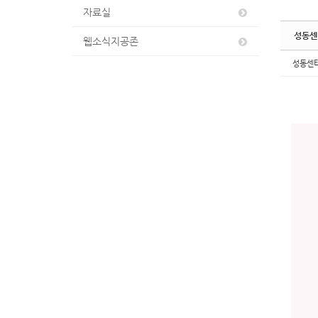
자료실
성동센
웹소식지공존
성동센